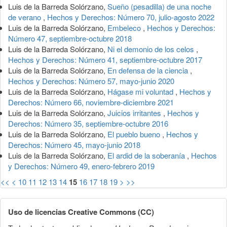
Luis de la Barreda Solórzano,
Sueño (pesadilla) de una noche
de verano
,
Hechos y Derechos: Número 70, julio-agosto 2022
Luis de la Barreda Solórzano,
Embeleco
,
Hechos y Derechos:
Número 47, septiembre-octubre 2018
Luis de la Barreda Solórzano,
Ni el demonio de los celos
,
Hechos y Derechos: Número 41, septiembre-octubre 2017
Luis de la Barreda Solórzano,
En defensa de la ciencia
,
Hechos y Derechos: Número 57, mayo-junio 2020
Luis de la Barreda Solórzano,
Hágase mi voluntad
,
Hechos y
Derechos: Número 66, noviembre-diciembre 2021
Luis de la Barreda Solórzano,
Juicios irritantes
,
Hechos y
Derechos: Número 35, septiembre-octubre 2016
Luis de la Barreda Solórzano,
El pueblo bueno
,
Hechos y
Derechos: Número 45, mayo-junio 2018
Luis de la Barreda Solórzano,
El ardid de la soberanía
,
Hechos
y Derechos: Número 49, enero-febrero 2019
<<
<
10
11
12
13
14
15
16
17
18
19
>
>>
Uso de licencias Creative Commons (CC)