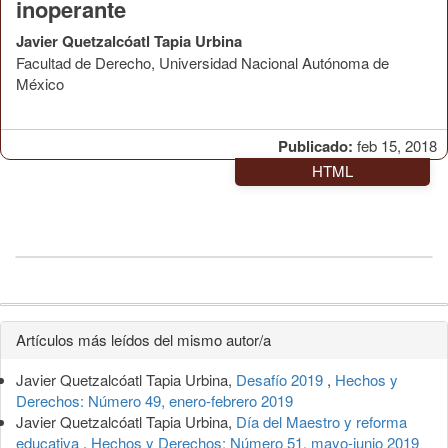
inoperante
Javier Quetzalcóatl Tapia Urbina
Facultad de Derecho, Universidad Nacional Autónoma de
México
Publicado:
feb 15, 2018
HTML
Detalles
Artículos más leídos del mismo autor/a
del
Javier Quetzalcóatl Tapia Urbina,
Desafío 2019
,
Hechos y
artículo
Derechos: Número 49, enero-febrero 2019
Javier Quetzalcóatl Tapia Urbina,
Día del Maestro y reforma
educativa
,
Hechos y Derechos: Número 51, mayo-junio 2019