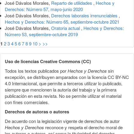
José Dávalos Morales,
Reparto de utilidades
,
Hechos y
Derechos: Número 57, mayo-junio 2020
José Dávalos Morales,
Derechos laborales irrenunciables
,
Hechos y Derechos: Número 65, septiembre-octubre 2021
José Dávalos Morales,
Oratoria actual
,
Hechos y Derechos:
Número 53, septiembre-octubre 2019
1
2
3
4
5
6
7
8
9
10
>
>>
Uso de licencias Creative Commons (CC)
Todos los textos publicados por
Hechos y Derechos
sin
excepción, se distribuyen amparados con la licencia CC BY-NC
4.0 Internacional, que permite a terceros utilizar lo publicado,
siempre que mencionen la autoría del trabajo y la primera
publicación en esta revista. No se permite utilizar el material
con fines comerciales.
Derechos de autoras o autores
De acuerdo con la legislación vigente de derechos de autor
Hechos y Derechos
reconoce y respeta el derecho moral de
las autoras o autores, así como la titularidad del derecho