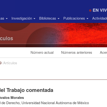
EN VI
icas
Investigación
Bibliotecas
Publicaciones
Activida
ículos
Número actual
Números anteriores
Acer
19
/
Artículos
del Trabajo comentada
ávalos Morales
d de Derecho, Universidad Nacional Autónoma de México