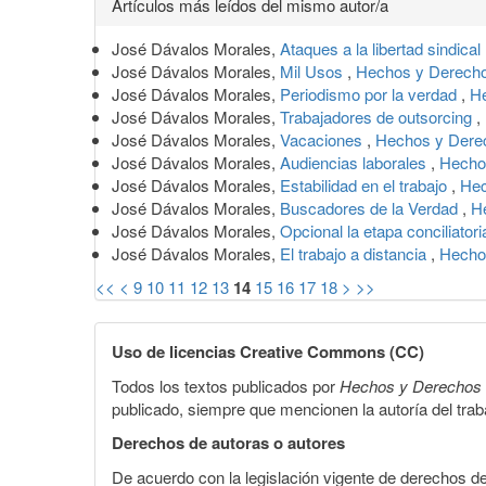
Artículos más leídos del mismo autor/a
José Dávalos Morales,
Ataques a la libertad sindical
José Dávalos Morales,
Mil Usos
,
Hechos y Derecho
José Dávalos Morales,
Periodismo por la verdad
,
He
José Dávalos Morales,
Trabajadores de outsorcing
,
José Dávalos Morales,
Vacaciones
,
Hechos y Derec
José Dávalos Morales,
Audiencias laborales
,
Hecho
José Dávalos Morales,
Estabilidad en el trabajo
,
Hec
José Dávalos Morales,
Buscadores de la Verdad
,
H
José Dávalos Morales,
Opcional la etapa conciliator
José Dávalos Morales,
El trabajo a distancia
,
Hecho
<<
<
9
10
11
12
13
14
15
16
17
18
>
>>
Uso de licencias Creative Commons (CC)
Todos los textos publicados por
Hechos y Derechos
publicado, siempre que mencionen la autoría del trabaj
Derechos de autoras o autores
De acuerdo con la legislación vigente de derechos d