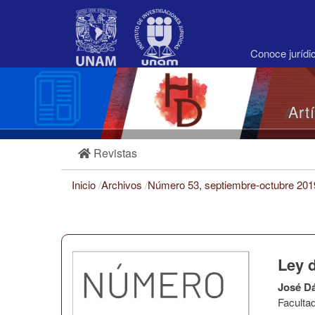
Navegación
principal
Contenido
principal
Conoce juríd
Barra
lateral
Art
Revistas
Inicio
/
Archivos
/
Número 53, septiembre-octubre 20
Ley 
José D
Faculta