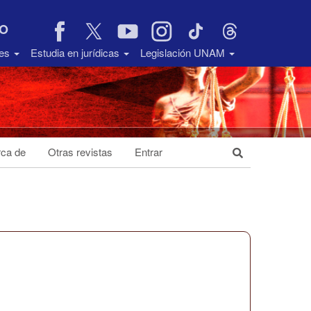
VO
des
Estudia en jurídicas
Legislación UNAM
ca de
Otras revistas
Entrar