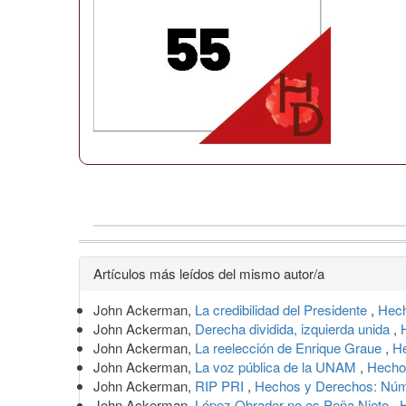
Detalles
Artículos más leídos del mismo autor/a
del
John Ackerman,
La credibilidad del Presidente
,
Hech
artículo
John Ackerman,
Derecha dividida, izquierda unida
,
John Ackerman,
La reelección de Enrique Graue
,
He
John Ackerman,
La voz pública de la UNAM
,
Hechos
John Ackerman,
RIP PRI
,
Hechos y Derechos: Núme
John Ackerman,
López Obrador no es Peña Nieto
,