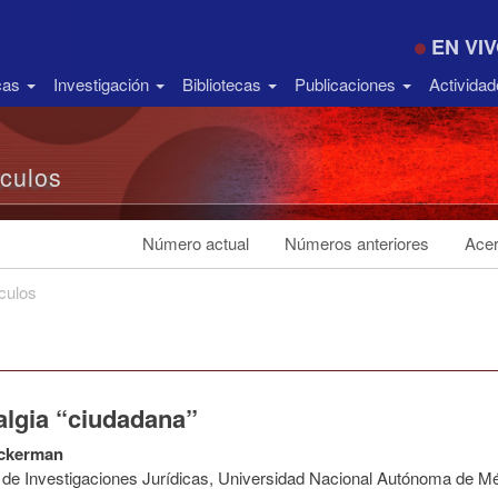
EN VI
icas
Investigación
Bibliotecas
Publicaciones
Activida
ículos
Número actual
Números anteriores
Acer
ículos
algia “ciudadana”
ckerman
to de Investigaciones Jurídicas, Universidad Nacional Autónoma de M