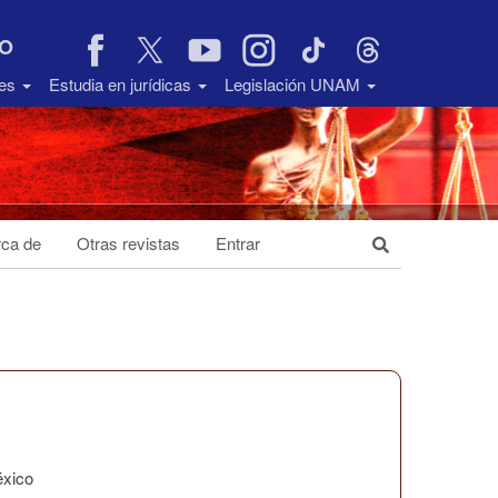
VO
des
Estudia en jurídicas
Legislación UNAM
ca de
Otras revistas
Entrar
éxico