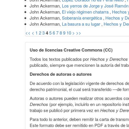
John Ackerman,
Los yerros de Jorge y José Ramó
John Ackerman,
El viejo régimen chatarra
,
Hechos y
John Ackerman,
Soberanía energética
,
Hechos y De
John Ackerman,
La basura a su lugar
,
Hechos y Der
<<
<
1
2
3
4
5
6
7
8
9
10
>
>>
Uso de licencias Creative Commons (CC)
Todos los textos publicados por
Hechos y Derechos
publicado, siempre que mencionen la autoría del trabaj
Derechos de autoras o autores
De acuerdo con la legislación vigente de derechos d
derecho patrimonial, el cual será transferido —de f
Autoras o autores pueden realizar otros acuerdos cont
Derechos
(por ejemplo, incluirlo en un repositorio in
trabajo se publicó por primera vez en
Hechos y Der
Para todo lo anterior, deben remitir la carta de tran
Este formato debe ser remitido en PDF a través de l