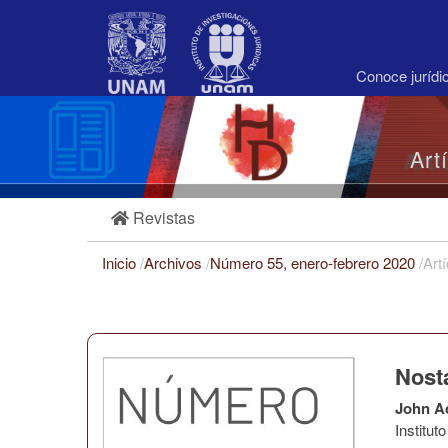
Navegación
principal
Contenido
principal
Conoce juríd
Barra
lateral
Art
Revistas
Inicio
/
Archivos
/
Número 55, enero-febrero 2020
/
Art
Nost
John A
Institu