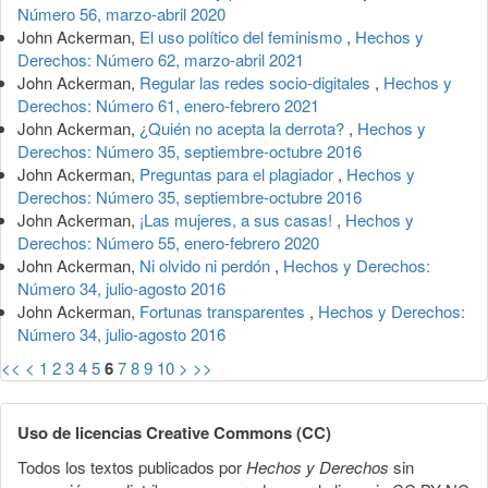
Número 56, marzo-abril 2020
John Ackerman,
El uso político del feminismo
,
Hechos y
Derechos: Número 62, marzo-abril 2021
John Ackerman,
Regular las redes socio-digitales
,
Hechos y
Derechos: Número 61, enero-febrero 2021
John Ackerman,
¿Quién no acepta la derrota?
,
Hechos y
Derechos: Número 35, septiembre-octubre 2016
John Ackerman,
Preguntas para el plagiador
,
Hechos y
Derechos: Número 35, septiembre-octubre 2016
John Ackerman,
¡Las mujeres, a sus casas!
,
Hechos y
Derechos: Número 55, enero-febrero 2020
John Ackerman,
Ni olvido ni perdón
,
Hechos y Derechos:
Número 34, julio-agosto 2016
John Ackerman,
Fortunas transparentes
,
Hechos y Derechos:
Número 34, julio-agosto 2016
<<
<
1
2
3
4
5
6
7
8
9
10
>
>>
Uso de licencias Creative Commons (CC)
Todos los textos publicados por
Hechos y Derechos
sin