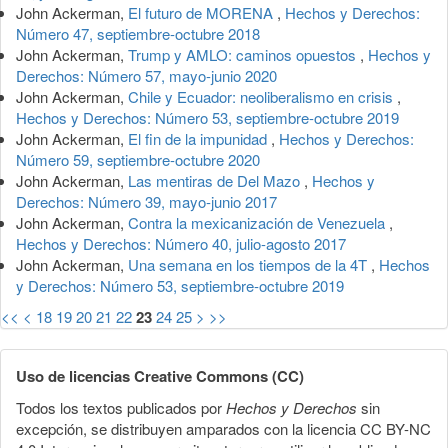
John Ackerman,
El futuro de MORENA
,
Hechos y Derechos:
Número 47, septiembre-octubre 2018
John Ackerman,
Trump y AMLO: caminos opuestos
,
Hechos y
Derechos: Número 57, mayo-junio 2020
John Ackerman,
Chile y Ecuador: neoliberalismo en crisis
,
Hechos y Derechos: Número 53, septiembre-octubre 2019
John Ackerman,
El fin de la impunidad
,
Hechos y Derechos:
Número 59, septiembre-octubre 2020
John Ackerman,
Las mentiras de Del Mazo
,
Hechos y
Derechos: Número 39, mayo-junio 2017
John Ackerman,
Contra la mexicanización de Venezuela
,
Hechos y Derechos: Número 40, julio-agosto 2017
John Ackerman,
Una semana en los tiempos de la 4T
,
Hechos
y Derechos: Número 53, septiembre-octubre 2019
<<
<
18
19
20
21
22
23
24
25
>
>>
Uso de licencias Creative Commons (CC)
Todos los textos publicados por
Hechos y Derechos
sin
excepción, se distribuyen amparados con la licencia CC BY-NC