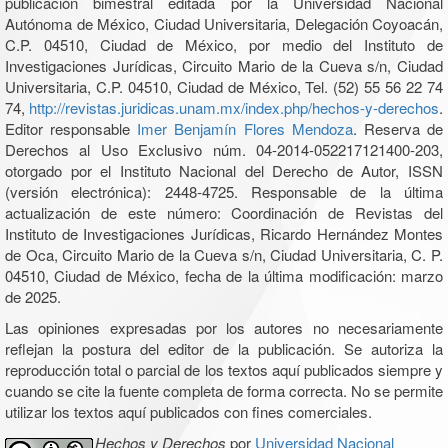
publicación bimestral editada por la Universidad Nacional
Autónoma de México, Ciudad Universitaria, Delegación Coyoacán,
C.P. 04510, Ciudad de México, por medio del Instituto de
Investigaciones Jurídicas, Circuito Mario de la Cueva s/n, Ciudad
Universitaria, C.P. 04510, Ciudad de México, Tel. (52) 55 56 22 74
74,
http://revistas.juridicas.unam.mx/index.php/hechos-y-derechos
.
Editor responsable
Imer Benjamín Flores Mendoza
. Reserva de
Derechos al Uso Exclusivo núm. 04-2014-052217121400-203,
otorgado por el Instituto Nacional del Derecho de Autor, ISSN
(versión electrónica): 2448-4725. Responsable de la última
actualización de este número: Coordinación de Revistas del
Instituto de Investigaciones Jurídicas, Ricardo Hernández Montes
de Oca, Circuito Mario de la Cueva s/n, Ciudad Universitaria, C. P.
04510, Ciudad de México, fecha de la última modificación: marzo
de 2025.
Las opiniones expresadas por los autores no necesariamente
reflejan la postura del editor de la publicación. Se autoriza la
reproducción total o parcial de los textos aquí publicados siempre y
cuando se cite la fuente completa de forma correcta. No se permite
utilizar los textos aquí publicados con fines comerciales.
Hechos y Derechos
por
Universidad Nacional