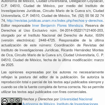
Autónoma de México, Ciudad Universitaria, Delegación Coyoacán,
C.P. 04510, Ciudad de México, por medio del Instituto de
Investigaciones Jurídicas, Circuito Mario de la Cueva s/n, Ciudad
Universitaria, C.P. 04510, Ciudad de México, Tel. (52) 55 56 22 74
74,
http://revistas.juridicas.unam.mx/index.php/hechos-y-derechos
.
Editor responsable
Imer Benjamín Flores Mendoza
. Reserva de
Derechos al Uso Exclusivo núm. 04-2014-052217121400-203,
otorgado por el Instituto Nacional del Derecho de Autor, ISSN
(versión electrónica): 2448-4725. Responsable de la última
actualización de este número: Coordinación de Revistas del
Instituto de Investigaciones Jurídicas, Ricardo Hernández Montes
de Oca, Circuito Mario de la Cueva s/n, Ciudad Universitaria, C. P.
04510, Ciudad de México, fecha de la última modificación: marzo
de 2025.
Las opiniones expresadas por los autores no necesariamente
reflejan la postura del editor de la publicación. Se autoriza la
reproducción total o parcial de los textos aquí publicados siempre y
cuando se cite la fuente completa de forma correcta. No se permite
utilizar los textos aquí publicados con fines comerciales.
Hechos y Derechos
por
Universidad Nacional
Autónoma de México, Instituto de Investigaciones