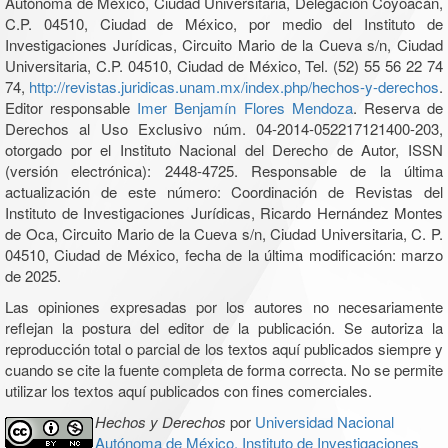
Autónoma de México, Ciudad Universitaria, Delegación Coyoacán,
C.P. 04510, Ciudad de México, por medio del Instituto de
Investigaciones Jurídicas, Circuito Mario de la Cueva s/n, Ciudad
Universitaria, C.P. 04510, Ciudad de México, Tel. (52) 55 56 22 74
74,
http://revistas.juridicas.unam.mx/index.php/hechos-y-derechos
.
Editor responsable
Imer Benjamín Flores Mendoza
. Reserva de
Derechos al Uso Exclusivo núm. 04-2014-052217121400-203,
otorgado por el Instituto Nacional del Derecho de Autor, ISSN
(versión electrónica): 2448-4725. Responsable de la última
actualización de este número: Coordinación de Revistas del
Instituto de Investigaciones Jurídicas, Ricardo Hernández Montes
de Oca, Circuito Mario de la Cueva s/n, Ciudad Universitaria, C. P.
04510, Ciudad de México, fecha de la última modificación: marzo
de 2025.
Las opiniones expresadas por los autores no necesariamente
reflejan la postura del editor de la publicación. Se autoriza la
reproducción total o parcial de los textos aquí publicados siempre y
cuando se cite la fuente completa de forma correcta. No se permite
utilizar los textos aquí publicados con fines comerciales.
Hechos y Derechos
por
Universidad Nacional
Autónoma de México, Instituto de Investigaciones