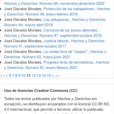
Hechos y Derechos: Número 60, noviembre-diciembre 2020
José Dávalos Morales,
Protección de los trabajadores
,
Hechos
y Derechos: Número 49, enero-febrero 2019
José Dávalos Morales,
Los peluqueros
,
Hechos y Derechos:
Número 44, marzo-abril 2018
José Dávalos Morales,
Cercanía de los juicios laborales
,
Hechos y Derechos: Número 47, septiembre-octubre 2018
José Dávalos Morales,
Justicia laboral
,
Hechos y Derechos:
Número 41, septiembre-octubre 2017
José Dávalos Morales,
La media hora de "respiro"
,
Hechos y
Derechos: Número 63, mayo-junio 2021
José Dávalos Morales,
Progreso lento de domésticos
,
Hechos
y Derechos: Número 61, enero-febrero 2021
<<
<
6
7
8
9
10
11
12
13
14
15
>
>>
Uso de licencias Creative Commons (CC)
Todos los textos publicados por
Hechos y Derechos
sin
excepción, se distribuyen amparados con la licencia CC BY-NC
4.0 Internacional, que permite a terceros utilizar lo publicado,