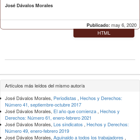
José Dávalos Morales
Publicado:
may 6, 2020
HTML
Detalles
Artículos más leídos del mismo autor/a
del
José Dávalos Morales,
Periodistas
,
Hechos y Derechos:
artículo
Número 41, septiembre-octubre 2017
José Dávalos Morales,
El año que comienza
,
Hechos y
Derechos: Número 61, enero-febrero 2021
José Dávalos Morales,
Los sindicatos
,
Hechos y Derechos:
Número 49, enero-febrero 2019
José Dávalos Morales,
Aguinaldo a todos los trabajadores
,