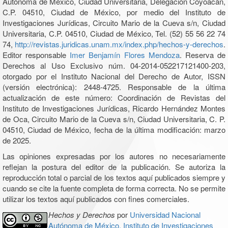
Autónoma de México, Ciudad Universitaria, Delegación Coyoacán,
C.P. 04510, Ciudad de México, por medio del Instituto de
Investigaciones Jurídicas, Circuito Mario de la Cueva s/n, Ciudad
Universitaria, C.P. 04510, Ciudad de México, Tel. (52) 55 56 22 74
74,
http://revistas.juridicas.unam.mx/index.php/hechos-y-derechos
.
Editor responsable
Imer Benjamín Flores Mendoza
. Reserva de
Derechos al Uso Exclusivo núm. 04-2014-052217121400-203,
otorgado por el Instituto Nacional del Derecho de Autor, ISSN
(versión electrónica): 2448-4725. Responsable de la última
actualización de este número: Coordinación de Revistas del
Instituto de Investigaciones Jurídicas, Ricardo Hernández Montes
de Oca, Circuito Mario de la Cueva s/n, Ciudad Universitaria, C. P.
04510, Ciudad de México, fecha de la última modificación: marzo
de 2025.
Las opiniones expresadas por los autores no necesariamente
reflejan la postura del editor de la publicación. Se autoriza la
reproducción total o parcial de los textos aquí publicados siempre y
cuando se cite la fuente completa de forma correcta. No se permite
utilizar los textos aquí publicados con fines comerciales.
Hechos y Derechos
por
Universidad Nacional
Autónoma de México, Instituto de Investigaciones