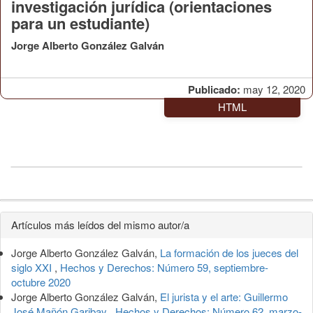
investigación jurídica (orientaciones
para un estudiante)
Jorge Alberto González Galván
Publicado:
may 12, 2020
HTML
Detalles
Artículos más leídos del mismo autor/a
del
Jorge Alberto González Galván,
La formación de los jueces del
artículo
siglo XXI
,
Hechos y Derechos: Número 59, septiembre-
octubre 2020
Jorge Alberto González Galván,
El jurista y el arte: Guillermo
José Mañón Garibay
,
Hechos y Derechos: Número 62, marzo-