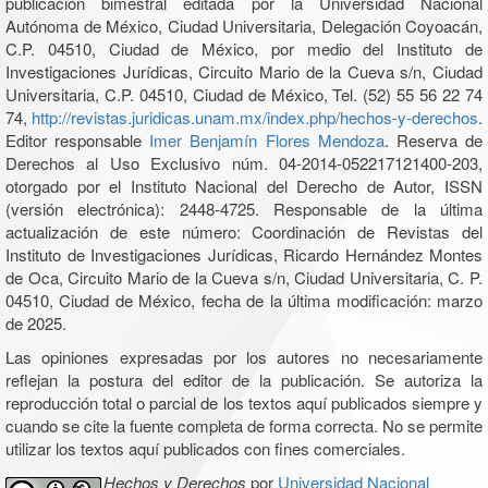
publicación bimestral editada por la Universidad Nacional
Autónoma de México, Ciudad Universitaria, Delegación Coyoacán,
C.P. 04510, Ciudad de México, por medio del Instituto de
Investigaciones Jurídicas, Circuito Mario de la Cueva s/n, Ciudad
Universitaria, C.P. 04510, Ciudad de México, Tel. (52) 55 56 22 74
74,
http://revistas.juridicas.unam.mx/index.php/hechos-y-derechos
.
Editor responsable
Imer Benjamín Flores Mendoza
. Reserva de
Derechos al Uso Exclusivo núm. 04-2014-052217121400-203,
otorgado por el Instituto Nacional del Derecho de Autor, ISSN
(versión electrónica): 2448-4725. Responsable de la última
actualización de este número: Coordinación de Revistas del
Instituto de Investigaciones Jurídicas, Ricardo Hernández Montes
de Oca, Circuito Mario de la Cueva s/n, Ciudad Universitaria, C. P.
04510, Ciudad de México, fecha de la última modificación: marzo
de 2025.
Las opiniones expresadas por los autores no necesariamente
reflejan la postura del editor de la publicación. Se autoriza la
reproducción total o parcial de los textos aquí publicados siempre y
cuando se cite la fuente completa de forma correcta. No se permite
utilizar los textos aquí publicados con fines comerciales.
Hechos y Derechos
por
Universidad Nacional