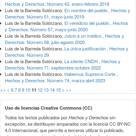
Hechos y Derechos: Número 43, enero-febrero 2018
Luis de la Barreda Solórzano,
En nombre del pueblo
,
Hechos y
Derechos: Número 51, mayo-junio 2019
Luis de la Barreda Solórzano,
El veredicto del pueblo
,
Hechos
y Derechos: Número 57, mayo-junio 2020
Luis de la Barreda Solórzano,
Juicio a un médico
,
Hechos y
Derechos: Número 58, julio-agosto 2020
Luis de la Barreda Solórzano,
La única justificación
,
Hechos y
Derechos: Número 29
Luis de la Barreda Solórzano,
La silente CNDH
,
Hechos y
Derechos: Número 71, septiembre-octubre 2022
Luis de la Barreda Solórzano,
Habemus Suprema Corte
,
Hechos y Derechos: Número 74, marzo-abril 2023
<<
<
6
7
8
9
10
11
12
13
14
15
>
>>
Uso de licencias Creative Commons (CC)
Todos los textos publicados por
Hechos y Derechos
sin
excepción, se distribuyen amparados con la licencia CC BY-NC
4.0 Internacional, que permite a terceros utilizar lo publicado,