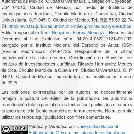
Autónoma de México, Ciudad Universitaria, Delegación Coyoacán,
C.P. 04510, Ciudad de México, por medio del Instituto de
Investigaciones Jurídicas, Circuito Mario de la Cueva s/n, Ciudad
Universitaria, C.P. 04510, Ciudad de México, Tel. (52) 55 56 22 74
74,
http://revistas.juridicas.unam.mx/index.php/hechos-y-derechos
.
Editor responsable
Imer Benjamín Flores Mendoza
. Reserva de
Derechos al Uso Exclusivo núm. 04-2014-052217121400-203,
otorgado por el Instituto Nacional del Derecho de Autor, ISSN
(versión electrónica): 2448-4725. Responsable de la última
actualización de este número: Coordinación de Revistas del
Instituto de Investigaciones Jurídicas, Ricardo Hernández Montes
de Oca, Circuito Mario de la Cueva s/n, Ciudad Universitaria, C. P.
04510, Ciudad de México, fecha de la última modificación: marzo
de 2025.
Las opiniones expresadas por los autores no necesariamente
reflejan la postura del editor de la publicación. Se autoriza la
reproducción total o parcial de los textos aquí publicados siempre y
cuando se cite la fuente completa de forma correcta. No se permite
utilizar los textos aquí publicados con fines comerciales.
Hechos y Derechos
por
Universidad Nacional
Autónoma de México, Instituto de Investigaciones