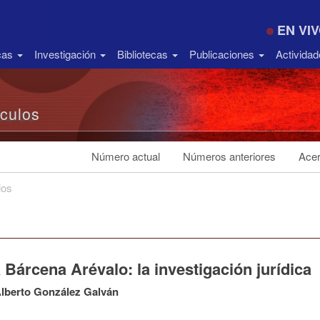
EN VI
icas
Investigación
Bibliotecas
Publicaciones
Activida
ículos
Número actual
Números anteriores
Acer
los
 Bárcena Arévalo: la investigación jurídica
lberto González Galván