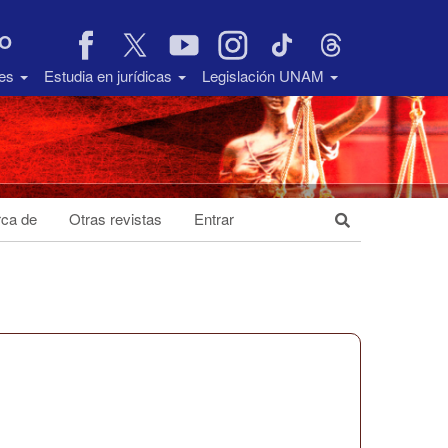
VO
des
Estudia en jurídicas
Legislación UNAM
ca de
Otras revistas
Entrar