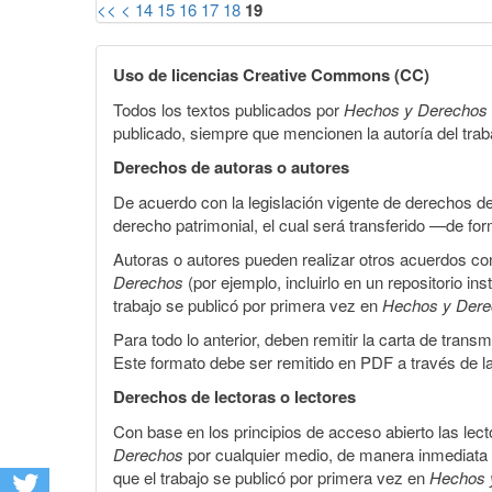
<<
<
14
15
16
17
18
19
Uso de licencias Creative Commons (CC)
Todos los textos publicados por
Hechos y Derechos
publicado, siempre que mencionen la autoría del trabaj
Derechos de autoras o autores
De acuerdo con la legislación vigente de derechos d
derecho patrimonial, el cual será transferido —de f
Autoras o autores pueden realizar otros acuerdos cont
Derechos
(por ejemplo, incluirlo en un repositorio in
trabajo se publicó por primera vez en
Hechos y Der
Para todo lo anterior, deben remitir la carta de tran
Este formato debe ser remitido en PDF a través de l
Derechos de lectoras o lectores
Con base en los principios de acceso abierto las lecto
Derechos
por cualquier medio, de manera inmediata a 
que el trabajo se publicó por primera vez en
Hechos 