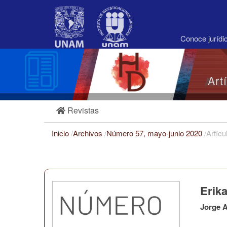
Navegación
principal
Contenido
principal
Conoce juríd
Barra
lateral
Art
Revistas
Inicio
/
Archivos
/
Número 57, mayo-junio 2020
/
Artícu
Erika
Jorge A