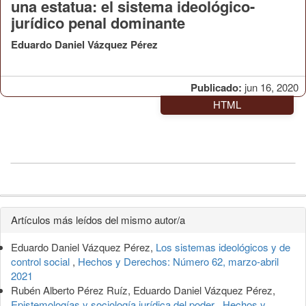
una estatua: el sistema ideológico-
jurídico penal dominante
Eduardo Daniel Vázquez Pérez
Publicado:
jun 16, 2020
HTML
Detalles
Artículos más leídos del mismo autor/a
del
Eduardo Daniel Vázquez Pérez,
Los sistemas ideológicos y de
artículo
control social
,
Hechos y Derechos: Número 62, marzo-abril
2021
Rubén Alberto Pérez Ruíz, Eduardo Daniel Vázquez Pérez,
Epistemologías y sociología jurídica del poder
,
Hechos y