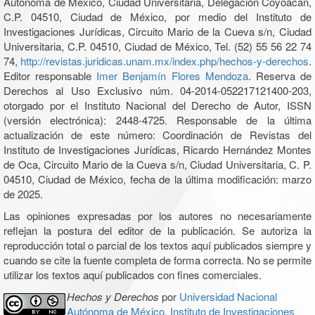
Autónoma de México, Ciudad Universitaria, Delegación Coyoacán,
C.P. 04510, Ciudad de México, por medio del Instituto de
Investigaciones Jurídicas, Circuito Mario de la Cueva s/n, Ciudad
Universitaria, C.P. 04510, Ciudad de México, Tel. (52) 55 56 22 74
74,
http://revistas.juridicas.unam.mx/index.php/hechos-y-derechos
.
Editor responsable
Imer Benjamín Flores Mendoza
. Reserva de
Derechos al Uso Exclusivo núm. 04-2014-052217121400-203,
otorgado por el Instituto Nacional del Derecho de Autor, ISSN
(versión electrónica): 2448-4725. Responsable de la última
actualización de este número: Coordinación de Revistas del
Instituto de Investigaciones Jurídicas, Ricardo Hernández Montes
de Oca, Circuito Mario de la Cueva s/n, Ciudad Universitaria, C. P.
04510, Ciudad de México, fecha de la última modificación: marzo
de 2025.
Las opiniones expresadas por los autores no necesariamente
reflejan la postura del editor de la publicación. Se autoriza la
reproducción total o parcial de los textos aquí publicados siempre y
cuando se cite la fuente completa de forma correcta. No se permite
utilizar los textos aquí publicados con fines comerciales.
Hechos y Derechos
por
Universidad Nacional
Autónoma de México, Instituto de Investigaciones