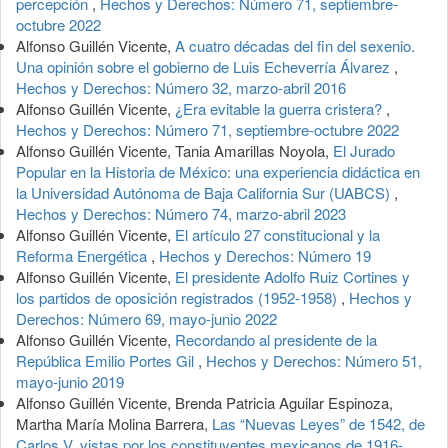
percepción
,
Hechos y Derechos: Número 71, septiembre-
octubre 2022
Alfonso Guillén Vicente,
A cuatro décadas del fin del sexenio.
Una opinión sobre el gobierno de Luis Echeverría Álvarez
,
Hechos y Derechos: Número 32, marzo-abril 2016
Alfonso Guillén Vicente,
¿Era evitable la guerra cristera?
,
Hechos y Derechos: Número 71, septiembre-octubre 2022
Alfonso Guillén Vicente, Tania Amarillas Noyola,
El Jurado
Popular en la Historia de México: una experiencia didáctica en
la Universidad Autónoma de Baja California Sur (UABCS)
,
Hechos y Derechos: Número 74, marzo-abril 2023
Alfonso Guillén Vicente,
El artículo 27 constitucional y la
Reforma Energética
,
Hechos y Derechos: Número 19
Alfonso Guillén Vicente,
El presidente Adolfo Ruiz Cortines y
los partidos de oposición registrados (1952-1958)
,
Hechos y
Derechos: Número 69, mayo-junio 2022
Alfonso Guillén Vicente,
Recordando al presidente de la
República Emilio Portes Gil
,
Hechos y Derechos: Número 51,
mayo-junio 2019
Alfonso Guillén Vicente, Brenda Patricia Aguilar Espinoza,
Martha María Molina Barrera,
Las “Nuevas Leyes” de 1542, de
Carlos V, vistas por los constituyentes mexicanos de 1916-