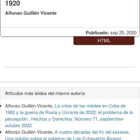
1920
Alfonso Guillén Vicente
Publicado:
sep 25, 2020
HTML
Detalles
Artículos más leídos del mismo autor/a
del
Alfonso Guillén Vicente,
La crisis de los misiles en Cuba de
artículo
1962 y la guerra de Rusia y Ucrania de 2022: el problema de la
percepción
,
Hechos y Derechos: Número 71, septiembre-
octubre 2022
Alfonso Guillén Vicente,
A cuatro décadas del fin del sexenio.
Una opinión sobre el gobierno de Luis Echeverría Álvarez
,