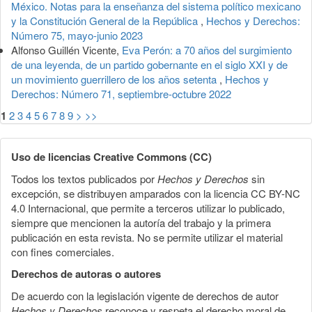
México. Notas para la enseñanza del sistema político mexicano
y la Constitución General de la República
,
Hechos y Derechos:
Número 75, mayo-junio 2023
Alfonso Guillén Vicente,
Eva Perón: a 70 años del surgimiento
de una leyenda, de un partido gobernante en el siglo XXI y de
un movimiento guerrillero de los años setenta
,
Hechos y
Derechos: Número 71, septiembre-octubre 2022
1
2
3
4
5
6
7
8
9
>
>>
Uso de licencias Creative Commons (CC)
Todos los textos publicados por
Hechos y Derechos
sin
excepción, se distribuyen amparados con la licencia CC BY-NC
4.0 Internacional, que permite a terceros utilizar lo publicado,
siempre que mencionen la autoría del trabajo y la primera
publicación en esta revista. No se permite utilizar el material
con fines comerciales.
Derechos de autoras o autores
De acuerdo con la legislación vigente de derechos de autor
Hechos y Derechos
reconoce y respeta el derecho moral de