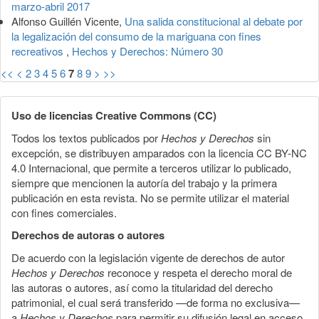
marzo-abril 2017
Alfonso Guillén Vicente,
Una salida constitucional al debate por
la legalización del consumo de la mariguana con fines
recreativos
,
Hechos y Derechos: Número 30
<<
<
2
3
4
5
6
7
8
9
>
>>
Uso de licencias Creative Commons (CC)
Todos los textos publicados por
Hechos y Derechos
sin
excepción, se distribuyen amparados con la licencia CC BY-NC
4.0 Internacional, que permite a terceros utilizar lo publicado,
siempre que mencionen la autoría del trabajo y la primera
publicación en esta revista. No se permite utilizar el material
con fines comerciales.
Derechos de autoras o autores
De acuerdo con la legislación vigente de derechos de autor
Hechos y Derechos
reconoce y respeta el derecho moral de
las autoras o autores, así como la titularidad del derecho
patrimonial, el cual será transferido —de forma no exclusiva—
a
Hechos y Derechos
para permitir su difusión legal en acceso