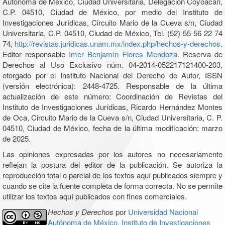
Autónoma de México, Ciudad Universitaria, Delegación Coyoacán,
C.P. 04510, Ciudad de México, por medio del Instituto de
Investigaciones Jurídicas, Circuito Mario de la Cueva s/n, Ciudad
Universitaria, C.P. 04510, Ciudad de México, Tel. (52) 55 56 22 74
74,
http://revistas.juridicas.unam.mx/index.php/hechos-y-derechos
.
Editor responsable
Imer Benjamín Flores Mendoza
. Reserva de
Derechos al Uso Exclusivo núm. 04-2014-052217121400-203,
otorgado por el Instituto Nacional del Derecho de Autor, ISSN
(versión electrónica): 2448-4725. Responsable de la última
actualización de este número: Coordinación de Revistas del
Instituto de Investigaciones Jurídicas, Ricardo Hernández Montes
de Oca, Circuito Mario de la Cueva s/n, Ciudad Universitaria, C. P.
04510, Ciudad de México, fecha de la última modificación: marzo
de 2025.
Las opiniones expresadas por los autores no necesariamente
reflejan la postura del editor de la publicación. Se autoriza la
reproducción total o parcial de los textos aquí publicados siempre y
cuando se cite la fuente completa de forma correcta. No se permite
utilizar los textos aquí publicados con fines comerciales.
Hechos y Derechos
por
Universidad Nacional
Autónoma de México, Instituto de Investigaciones