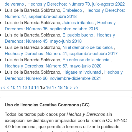
de verano
,
Hechos y Derechos: Número 70, julio-agosto 2022
Luis de la Barreda Solórzano,
Embeleco
,
Hechos y Derechos:
Número 47, septiembre-octubre 2018
Luis de la Barreda Solórzano,
Juicios irritantes
,
Hechos y
Derechos: Número 35, septiembre-octubre 2016
Luis de la Barreda Solórzano,
El pueblo bueno
,
Hechos y
Derechos: Número 45, mayo-junio 2018
Luis de la Barreda Solórzano,
Ni el demonio de los celos
,
Hechos y Derechos: Número 41, septiembre-octubre 2017
Luis de la Barreda Solórzano,
En defensa de la ciencia
,
Hechos y Derechos: Número 57, mayo-junio 2020
Luis de la Barreda Solórzano,
Hágase mi voluntad
,
Hechos y
Derechos: Número 66, noviembre-diciembre 2021
<<
<
10
11
12
13
14
15
16
17
18
19
>
>>
Uso de licencias Creative Commons (CC)
Todos los textos publicados por
Hechos y Derechos
sin
excepción, se distribuyen amparados con la licencia CC BY-NC
4.0 Internacional, que permite a terceros utilizar lo publicado,