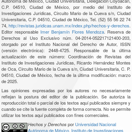
Autónoma de México, Ciudad Universitaria, Delegación Coyoacán,
C.P. 04510, Ciudad de México, por medio del Instituto de
Investigaciones Jurídicas, Circuito Mario de la Cueva s/n, Ciudad
Universitaria, C.P. 04510, Ciudad de México, Tel. (52) 55 56 22 74
74,
http://revistas.juridicas.unam.mx/index.php/hechos-y-derechos
.
Editor responsable
Imer Benjamín Flores Mendoza
. Reserva de
Derechos al Uso Exclusivo núm. 04-2014-052217121400-203,
otorgado por el Instituto Nacional del Derecho de Autor, ISSN
(versión electrónica): 2448-4725. Responsable de la última
actualización de este número: Coordinación de Revistas del
Instituto de Investigaciones Jurídicas, Ricardo Hernández Montes
de Oca, Circuito Mario de la Cueva s/n, Ciudad Universitaria, C. P.
04510, Ciudad de México, fecha de la última modificación: marzo
de 2025.
Las opiniones expresadas por los autores no necesariamente
reflejan la postura del editor de la publicación. Se autoriza la
reproducción total o parcial de los textos aquí publicados siempre y
cuando se cite la fuente completa de forma correcta. No se permite
utilizar los textos aquí publicados con fines comerciales.
Hechos y Derechos
por
Universidad Nacional
Autónoma de México, Instituto de Investigaciones