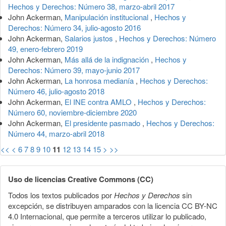
Hechos y Derechos: Número 38, marzo-abril 2017
John Ackerman,
Manipulación institucional
,
Hechos y
Derechos: Número 34, julio-agosto 2016
John Ackerman,
Salarios justos
,
Hechos y Derechos: Número
49, enero-febrero 2019
John Ackerman,
Más allá de la indignación
,
Hechos y
Derechos: Número 39, mayo-junio 2017
John Ackerman,
La honrosa medianía
,
Hechos y Derechos:
Número 46, julio-agosto 2018
John Ackerman,
El INE contra AMLO
,
Hechos y Derechos:
Número 60, noviembre-diciembre 2020
John Ackerman,
El presidente pasmado
,
Hechos y Derechos:
Número 44, marzo-abril 2018
<<
<
6
7
8
9
10
11
12
13
14
15
>
>>
Uso de licencias Creative Commons (CC)
Todos los textos publicados por
Hechos y Derechos
sin
excepción, se distribuyen amparados con la licencia CC BY-NC
4.0 Internacional, que permite a terceros utilizar lo publicado,