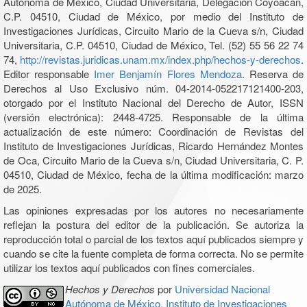
Autónoma de México, Ciudad Universitaria, Delegación Coyoacán,
C.P. 04510, Ciudad de México, por medio del Instituto de
Investigaciones Jurídicas, Circuito Mario de la Cueva s/n, Ciudad
Universitaria, C.P. 04510, Ciudad de México, Tel. (52) 55 56 22 74
74,
http://revistas.juridicas.unam.mx/index.php/hechos-y-derechos
.
Editor responsable
Imer Benjamín Flores Mendoza
. Reserva de
Derechos al Uso Exclusivo núm. 04-2014-052217121400-203,
otorgado por el Instituto Nacional del Derecho de Autor, ISSN
(versión electrónica): 2448-4725. Responsable de la última
actualización de este número: Coordinación de Revistas del
Instituto de Investigaciones Jurídicas, Ricardo Hernández Montes
de Oca, Circuito Mario de la Cueva s/n, Ciudad Universitaria, C. P.
04510, Ciudad de México, fecha de la última modificación: marzo
de 2025.
Las opiniones expresadas por los autores no necesariamente
reflejan la postura del editor de la publicación. Se autoriza la
reproducción total o parcial de los textos aquí publicados siempre y
cuando se cite la fuente completa de forma correcta. No se permite
utilizar los textos aquí publicados con fines comerciales.
Hechos y Derechos
por
Universidad Nacional
Autónoma de México, Instituto de Investigaciones