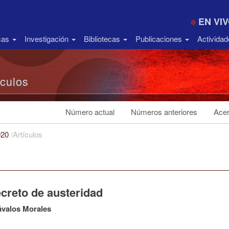
EN VI
icas
Investigación
Bibliotecas
Publicaciones
Activida
ículos
Número actual
Números anteriores
Acer
020
/
Artículos
creto de austeridad
ávalos Morales