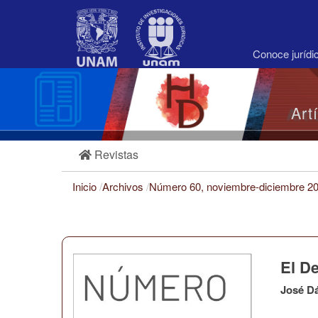
Navegación
principal
Contenido
principal
Conoce juríd
Barra
lateral
Art
Revistas
Inicio
/
Archivos
/
Número 60, noviembre-diciembre 2
El De
José D