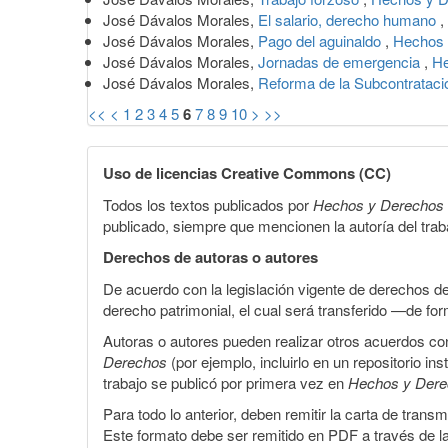
José Dávalos Morales,
El salario, derecho humano
,
José Dávalos Morales,
Pago del aguinaldo
,
Hechos 
José Dávalos Morales,
Jornadas de emergencia
,
He
José Dávalos Morales,
Reforma de la Subcontratac
<<
<
1
2
3
4
5
6
7
8
9
10
>
>>
Uso de licencias Creative Commons (CC)
Todos los textos publicados por
Hechos y Derechos
publicado, siempre que mencionen la autoría del trabaj
Derechos de autoras o autores
De acuerdo con la legislación vigente de derechos d
derecho patrimonial, el cual será transferido —de f
Autoras o autores pueden realizar otros acuerdos cont
Derechos
(por ejemplo, incluirlo en un repositorio in
trabajo se publicó por primera vez en
Hechos y Der
Para todo lo anterior, deben remitir la carta de tran
Este formato debe ser remitido en PDF a través de l