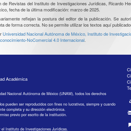
ón de Revistas del Instituto de Investigaciones Jurídicas, Ricardo 
xico, fecha de la última modificación: marzo de 2025.
iamente reflejan la postura del editor de la publicación. Se autoriz
a de forma correcta. No se permite utilizar los textos aquí publicad
r
Universidad Nacional Autónoma de México, Instituto de Investigaci
onocimiento-NoComercial 4.0 Internacional
.
Ci
Ci
idad Académica
C
Te
idad Nacional Autónoma de México (UNAM), todos los derechos
dos pueden ser reproducidos con fines no lucrativos, siempre y cuando
ente completa y su dirección electrónica.
miso previo por escrito de la institución.
el Instituto de Investigaciones Jurídicas.