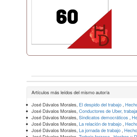
Detalles
Artículos más leídos del mismo autor/a
del
José Dávalos Morales,
El despido del trabajo
,
Hecho
artículo
José Dávalos Morales,
Conductores de Uber, trabaj
José Dávalos Morales,
Sindicatos democráticos
,
He
José Dávalos Morales,
La relación de trabajo
,
Hecho
José Dávalos Morales,
La jornada de trabajo
,
Hecho
José Dávalos Morales,
Trabajo forzoso
,
Hechos y D