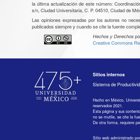
la última actualización de este número: Coordinaci
s/n, Ciudad Universitaria, C. P. 04510, Ciudad de Mé
Las opiniones expresadas por los autores no necesar
publicados siempre y cuando se cite la fuente complet
Hechos y Derechos
po
Creative Commons Rec
Sitios internos
Sistema de Productiv
Hecho en México, Univers
reservados 2021.
Esta página y sus conteni
no se mutile, se cite la fu
De otra forma, requiere per
Sitio web administrado por 