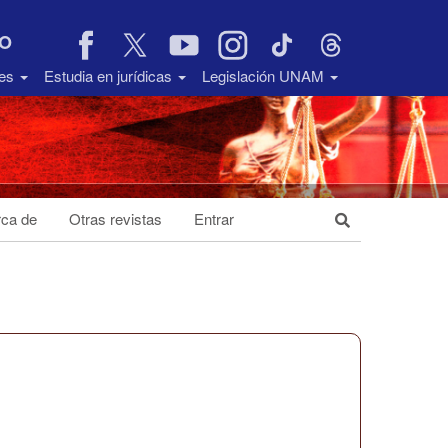
VO
des
Estudia en jurídicas
Legislación UNAM
ca de
Otras revistas
Entrar