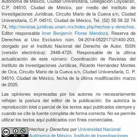
Autónoma de México, Ciudad Universitaria, Delegación Coyoacán,
C.P. 04510, Ciudad de México, por medio del Instituto de
Investigaciones Jurídicas, Circuito Mario de la Cueva s/n, Ciudad
Universitaria, C.P. 04510, Ciudad de México, Tel. (52) 55 56 22 74
74,
http://revistas.juridicas.unam.mx/index.php/hechos-y-derechos
.
Editor responsable
Imer Benjamín Flores Mendoza
. Reserva de
Derechos al Uso Exclusivo núm. 04-2014-052217121400-203,
otorgado por el Instituto Nacional del Derecho de Autor, ISSN
(versión electrónica): 2448-4725. Responsable de la última
actualización de este número: Coordinación de Revistas del
Instituto de Investigaciones Jurídicas, Ricardo Hernández Montes
de Oca, Circuito Mario de la Cueva s/n, Ciudad Universitaria, C. P.
04510, Ciudad de México, fecha de la última modificación: marzo
de 2025.
Las opiniones expresadas por los autores no necesariamente
reflejan la postura del editor de la publicación. Se autoriza la
reproducción total o parcial de los textos aquí publicados siempre y
cuando se cite la fuente completa de forma correcta. No se permite
utilizar los textos aquí publicados con fines comerciales.
Hechos y Derechos
por
Universidad Nacional
Autónoma de México, Instituto de Investigaciones