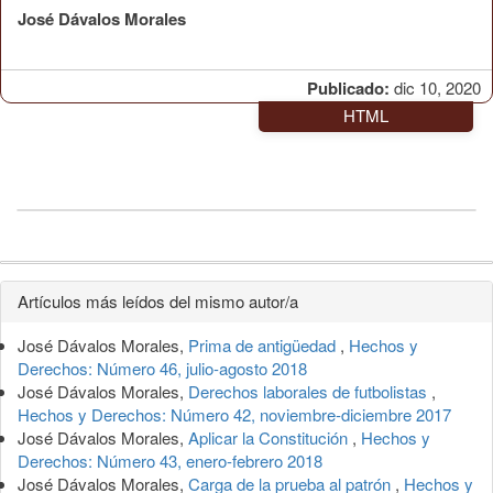
José Dávalos Morales
Publicado:
dic 10, 2020
HTML
Detalles
Artículos más leídos del mismo autor/a
del
José Dávalos Morales,
Prima de antigüedad
,
Hechos y
artículo
Derechos: Número 46, julio-agosto 2018
José Dávalos Morales,
Derechos laborales de futbolistas
,
Hechos y Derechos: Número 42, noviembre-diciembre 2017
José Dávalos Morales,
Aplicar la Constitución
,
Hechos y
Derechos: Número 43, enero-febrero 2018
José Dávalos Morales,
Carga de la prueba al patrón
,
Hechos y