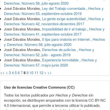
Derechos: Número 58, julio-agosto 2020
José Dávalos Morales,
Ley del Trabajo comentada
,
Hechos y
Derechos: Número 53, septiembre-octubre 2019
José Dávalos Morales,
La gente exige autenticidad
,
Hechos y
Derechos: Número 42, noviembre-diciembre 2017
José Dávalos Morales,
Imposibilidad de ir al trabajo
,
Hechos y
Derechos: Número 41, septiembre-octubre 2017
José Dávalos Morales,
5 tips para oratoria en Internet
,
Hechos
y Derechos: Número 58, julio-agosto 2020
José Dávalos Morales,
Derechos de policías
,
Hechos y
Derechos: Número 52, julio - agosto 2019
José Dávalos Morales,
Experiencia formidable
,
Hechos y
Derechos: Número 57, mayo-junio 2020
<<
<
3
4
5
6
7
8
9
10
11
12
>
>>
Uso de licencias Creative Commons (CC)
Todos los textos publicados por
Hechos y Derechos
sin
excepción, se distribuyen amparados con la licencia CC BY-NC
4.0 Internacional, que permite a terceros utilizar lo publicado,