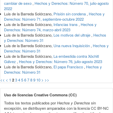
cambiar de sexo
,
Hechos y Derechos: Número 70, julio-agosto
2022
Luis de la Barreda Solórzano,
Prisión sin condena
,
Hechos y
Derechos: Número 71, septiembre-octubre 2022
Luis de la Barreda Solórzano,
Infancias trans
,
Hechos y
Derechos: Número 74, marzo-abril 2023
Luis de la Barreda Solórzano,
Los motivos del ultraje
,
Hechos
y Derechos: Número 31
Luis de la Barreda Solórzano,
Una nueva Inquisición
,
Hechos y
Derechos: Número 31
Luis de la Barreda Solórzano,
La embestida contra Xóchitl
Gálvez
,
Hechos y Derechos: Número 76, julio-agosto 2023
Luis de la Barreda Solórzano,
El papa Francisco
,
Hechos y
Derechos: Número 31
<<
<
1
2
3
4
5
6
7
8
9
10
>
>>
Uso de licencias Creative Commons (CC)
Todos los textos publicados por
Hechos y Derechos
sin
excepción, se distribuyen amparados con la licencia CC BY-NC