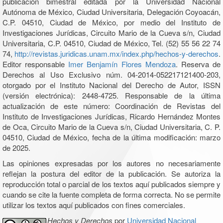
publicación bimestral editada por la Universidad Nacional
Autónoma de México, Ciudad Universitaria, Delegación Coyoacán,
C.P. 04510, Ciudad de México, por medio del Instituto de
Investigaciones Jurídicas, Circuito Mario de la Cueva s/n, Ciudad
Universitaria, C.P. 04510, Ciudad de México, Tel. (52) 55 56 22 74
74,
http://revistas.juridicas.unam.mx/index.php/hechos-y-derechos
.
Editor responsable
Imer Benjamín Flores Mendoza
. Reserva de
Derechos al Uso Exclusivo núm. 04-2014-052217121400-203,
otorgado por el Instituto Nacional del Derecho de Autor, ISSN
(versión electrónica): 2448-4725. Responsable de la última
actualización de este número: Coordinación de Revistas del
Instituto de Investigaciones Jurídicas, Ricardo Hernández Montes
de Oca, Circuito Mario de la Cueva s/n, Ciudad Universitaria, C. P.
04510, Ciudad de México, fecha de la última modificación: marzo
de 2025.
Las opiniones expresadas por los autores no necesariamente
reflejan la postura del editor de la publicación. Se autoriza la
reproducción total o parcial de los textos aquí publicados siempre y
cuando se cite la fuente completa de forma correcta. No se permite
utilizar los textos aquí publicados con fines comerciales.
Hechos y Derechos
por
Universidad Nacional