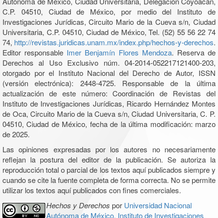
Autónoma de México, Ciudad Universitaria, Delegación Coyoacán,
C.P. 04510, Ciudad de México, por medio del Instituto de
Investigaciones Jurídicas, Circuito Mario de la Cueva s/n, Ciudad
Universitaria, C.P. 04510, Ciudad de México, Tel. (52) 55 56 22 74
74,
http://revistas.juridicas.unam.mx/index.php/hechos-y-derechos
.
Editor responsable
Imer Benjamín Flores Mendoza
. Reserva de
Derechos al Uso Exclusivo núm. 04-2014-052217121400-203,
otorgado por el Instituto Nacional del Derecho de Autor, ISSN
(versión electrónica): 2448-4725. Responsable de la última
actualización de este número: Coordinación de Revistas del
Instituto de Investigaciones Jurídicas, Ricardo Hernández Montes
de Oca, Circuito Mario de la Cueva s/n, Ciudad Universitaria, C. P.
04510, Ciudad de México, fecha de la última modificación: marzo
de 2025.
Las opiniones expresadas por los autores no necesariamente
reflejan la postura del editor de la publicación. Se autoriza la
reproducción total o parcial de los textos aquí publicados siempre y
cuando se cite la fuente completa de forma correcta. No se permite
utilizar los textos aquí publicados con fines comerciales.
Hechos y Derechos
por
Universidad Nacional
Autónoma de México, Instituto de Investigaciones