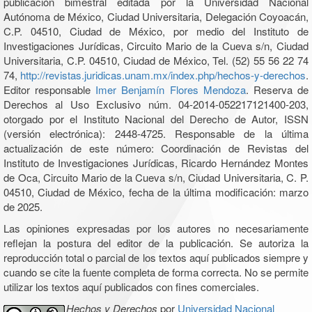
publicación bimestral editada por la Universidad Nacional
Autónoma de México, Ciudad Universitaria, Delegación Coyoacán,
C.P. 04510, Ciudad de México, por medio del Instituto de
Investigaciones Jurídicas, Circuito Mario de la Cueva s/n, Ciudad
Universitaria, C.P. 04510, Ciudad de México, Tel. (52) 55 56 22 74
74,
http://revistas.juridicas.unam.mx/index.php/hechos-y-derechos
.
Editor responsable
Imer Benjamín Flores Mendoza
. Reserva de
Derechos al Uso Exclusivo núm. 04-2014-052217121400-203,
otorgado por el Instituto Nacional del Derecho de Autor, ISSN
(versión electrónica): 2448-4725. Responsable de la última
actualización de este número: Coordinación de Revistas del
Instituto de Investigaciones Jurídicas, Ricardo Hernández Montes
de Oca, Circuito Mario de la Cueva s/n, Ciudad Universitaria, C. P.
04510, Ciudad de México, fecha de la última modificación: marzo
de 2025.
Las opiniones expresadas por los autores no necesariamente
reflejan la postura del editor de la publicación. Se autoriza la
reproducción total o parcial de los textos aquí publicados siempre y
cuando se cite la fuente completa de forma correcta. No se permite
utilizar los textos aquí publicados con fines comerciales.
Hechos y Derechos
por
Universidad Nacional