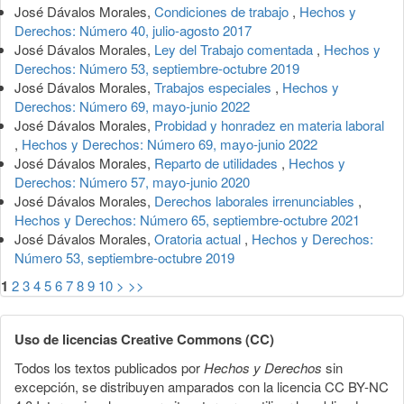
José Dávalos Morales,
Condiciones de trabajo
,
Hechos y
Derechos: Número 40, julio-agosto 2017
José Dávalos Morales,
Ley del Trabajo comentada
,
Hechos y
Derechos: Número 53, septiembre-octubre 2019
José Dávalos Morales,
Trabajos especiales
,
Hechos y
Derechos: Número 69, mayo-junio 2022
José Dávalos Morales,
Probidad y honradez en materia laboral
,
Hechos y Derechos: Número 69, mayo-junio 2022
José Dávalos Morales,
Reparto de utilidades
,
Hechos y
Derechos: Número 57, mayo-junio 2020
José Dávalos Morales,
Derechos laborales irrenunciables
,
Hechos y Derechos: Número 65, septiembre-octubre 2021
José Dávalos Morales,
Oratoria actual
,
Hechos y Derechos:
Número 53, septiembre-octubre 2019
1
2
3
4
5
6
7
8
9
10
>
>>
Uso de licencias Creative Commons (CC)
Todos los textos publicados por
Hechos y Derechos
sin
excepción, se distribuyen amparados con la licencia CC BY-NC