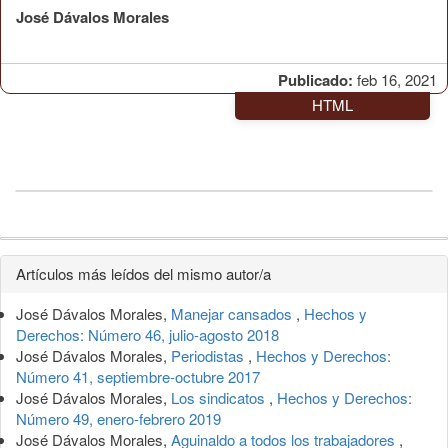
José Dávalos Morales
Publicado:
feb 16, 2021
HTML
Detalles
Artículos más leídos del mismo autor/a
del
José Dávalos Morales,
Manejar cansados
,
Hechos y
artículo
Derechos: Número 46, julio-agosto 2018
José Dávalos Morales,
Periodistas
,
Hechos y Derechos:
Número 41, septiembre-octubre 2017
José Dávalos Morales,
Los sindicatos
,
Hechos y Derechos:
Número 49, enero-febrero 2019
José Dávalos Morales,
Aguinaldo a todos los trabajadores
,