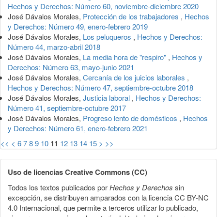
Hechos y Derechos: Número 60, noviembre-diciembre 2020
José Dávalos Morales,
Protección de los trabajadores
,
Hechos
y Derechos: Número 49, enero-febrero 2019
José Dávalos Morales,
Los peluqueros
,
Hechos y Derechos:
Número 44, marzo-abril 2018
José Dávalos Morales,
La media hora de "respiro"
,
Hechos y
Derechos: Número 63, mayo-junio 2021
José Dávalos Morales,
Cercanía de los juicios laborales
,
Hechos y Derechos: Número 47, septiembre-octubre 2018
José Dávalos Morales,
Justicia laboral
,
Hechos y Derechos:
Número 41, septiembre-octubre 2017
José Dávalos Morales,
Progreso lento de domésticos
,
Hechos
y Derechos: Número 61, enero-febrero 2021
<<
<
6
7
8
9
10
11
12
13
14
15
>
>>
Uso de licencias Creative Commons (CC)
Todos los textos publicados por
Hechos y Derechos
sin
excepción, se distribuyen amparados con la licencia CC BY-NC
4.0 Internacional, que permite a terceros utilizar lo publicado,