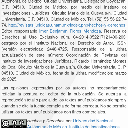
Autónoma de México, Ciudad Universitaria, Delegación Coyoacán,
C.P. 04510, Ciudad de México, por medio del Instituto de
Investigaciones Jurídicas, Circuito Mario de la Cueva s/n, Ciudad
Universitaria, C.P. 04510, Ciudad de México, Tel. (52) 55 56 22 74
74,
http://revistas.juridicas.unam.mx/index.php/hechos-y-derechos
.
Editor responsable
Imer Benjamín Flores Mendoza
. Reserva de
Derechos al Uso Exclusivo núm. 04-2014-052217121400-203,
otorgado por el Instituto Nacional del Derecho de Autor, ISSN
(versión electrónica): 2448-4725. Responsable de la última
actualización de este número: Coordinación de Revistas del
Instituto de Investigaciones Jurídicas, Ricardo Hernández Montes
de Oca, Circuito Mario de la Cueva s/n, Ciudad Universitaria, C. P.
04510, Ciudad de México, fecha de la última modificación: marzo
de 2025.
Las opiniones expresadas por los autores no necesariamente
reflejan la postura del editor de la publicación. Se autoriza la
reproducción total o parcial de los textos aquí publicados siempre y
cuando se cite la fuente completa de forma correcta. No se permite
utilizar los textos aquí publicados con fines comerciales.
Hechos y Derechos
por
Universidad Nacional
Autónoma de México, Instituto de Investigaciones