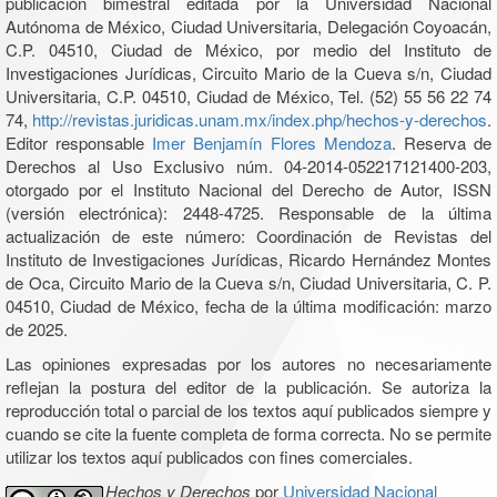
publicación bimestral editada por la Universidad Nacional
Autónoma de México, Ciudad Universitaria, Delegación Coyoacán,
C.P. 04510, Ciudad de México, por medio del Instituto de
Investigaciones Jurídicas, Circuito Mario de la Cueva s/n, Ciudad
Universitaria, C.P. 04510, Ciudad de México, Tel. (52) 55 56 22 74
74,
http://revistas.juridicas.unam.mx/index.php/hechos-y-derechos
.
Editor responsable
Imer Benjamín Flores Mendoza
. Reserva de
Derechos al Uso Exclusivo núm. 04-2014-052217121400-203,
otorgado por el Instituto Nacional del Derecho de Autor, ISSN
(versión electrónica): 2448-4725. Responsable de la última
actualización de este número: Coordinación de Revistas del
Instituto de Investigaciones Jurídicas, Ricardo Hernández Montes
de Oca, Circuito Mario de la Cueva s/n, Ciudad Universitaria, C. P.
04510, Ciudad de México, fecha de la última modificación: marzo
de 2025.
Las opiniones expresadas por los autores no necesariamente
reflejan la postura del editor de la publicación. Se autoriza la
reproducción total o parcial de los textos aquí publicados siempre y
cuando se cite la fuente completa de forma correcta. No se permite
utilizar los textos aquí publicados con fines comerciales.
Hechos y Derechos
por
Universidad Nacional