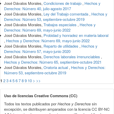
José Dávalos Morales,
Condiciones de trabajo
,
Hechos y
Derechos: Número 40, julio-agosto 2017
José Dávalos Morales,
Ley del Trabajo comentada
,
Hechos y
Derechos: Número 53, septiembre-octubre 2019
José Dávalos Morales,
Trabajos especiales
,
Hechos y
Derechos: Número 69, mayo-junio 2022
José Dávalos Morales,
Probidad y honradez en materia laboral
,
Hechos y Derechos: Número 69, mayo-junio 2022
José Dávalos Morales,
Reparto de utilidades
,
Hechos y
Derechos: Número 57, mayo-junio 2020
José Dávalos Morales,
Derechos laborales irrenunciables
,
Hechos y Derechos: Número 65, septiembre-octubre 2021
José Dávalos Morales,
Oratoria actual
,
Hechos y Derechos:
Número 53, septiembre-octubre 2019
1
2
3
4
5
6
7
8
9
10
>
>>
Uso de licencias Creative Commons (CC)
Todos los textos publicados por
Hechos y Derechos
sin
excepción, se distribuyen amparados con la licencia CC BY-NC