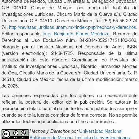
Autónoma de México, Ciudad Universitaria, Delegación Coyoacán,
C.P. 04510, Ciudad de México, por medio del Instituto de
Investigaciones Jurídicas, Circuito Mario de la Cueva s/n, Ciudad
Universitaria, C.P. 04510, Ciudad de México, Tel. (52) 55 56 22 74
74,
http://revistas.juridicas.unam.mx/index.php/hechos-y-derechos
.
Editor responsable
Imer Benjamín Flores Mendoza
. Reserva de
Derechos al Uso Exclusivo núm. 04-2014-052217121400-203,
otorgado por el Instituto Nacional del Derecho de Autor, ISSN
(versión electrónica): 2448-4725. Responsable de la última
actualización de este número: Coordinación de Revistas del
Instituto de Investigaciones Jurídicas, Ricardo Hernández Montes
de Oca, Circuito Mario de la Cueva s/n, Ciudad Universitaria, C. P.
04510, Ciudad de México, fecha de la última modificación: marzo
de 2025.
Las opiniones expresadas por los autores no necesariamente
reflejan la postura del editor de la publicación. Se autoriza la
reproducción total o parcial de los textos aquí publicados siempre y
cuando se cite la fuente completa de forma correcta. No se permite
utilizar los textos aquí publicados con fines comerciales.
Hechos y Derechos
por
Universidad Nacional
Autónoma de México, Instituto de Investigaciones