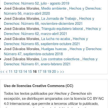
Derechos: Número 52, julio - agosto 2019
José Dávalos Morales,
Medio ambiente
,
Hechos y Derechos:
Número 56, marzo-abril 2020
José Dávalos Morales,
La Jornada de Trabajo
,
Hechos y
Derechos: Número 66, noviembre-diciembre 2021
José Dávalos Morales,
Triangulo equilatero laboral
,
Hechos y
Derechos: Número 62, marzo-abril 2021
José Dávalos Morales,
La lucha no acaba
,
Hechos y
Derechos: Número 65, septiembre-octubre 2021
José Dávalos Morales,
Huelgas huecas
,
Hechos y Derechos:
Número 47, septiembre-octubre 2018
José Dávalos Morales,
Los contratos colectivos
,
Hechos y
Derechos: Número 61, enero-febrero 2021
<<
<
11
12
13
14
15
16
17
18
19
20
>
>>
Uso de licencias Creative Commons (CC)
Todos los textos publicados por
Hechos y Derechos
sin
excepción, se distribuyen amparados con la licencia CC BY-NC
4.0 Internacional, que permite a terceros utilizar lo publicado,