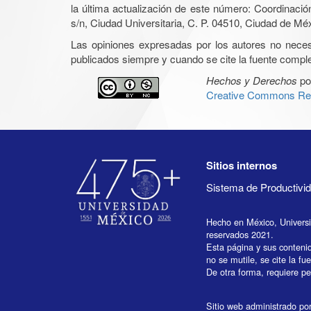
la última actualización de este número: Coordinaci
s/n, Ciudad Universitaria, C. P. 04510, Ciudad de Mé
Las opiniones expresadas por los autores no necesar
publicados siempre y cuando se cite la fuente complet
Hechos y Derechos
po
Creative Commons Rec
Sitios internos
Sistema de Productiv
Hecho en México, Univers
reservados 2021.
Esta página y sus conteni
no se mutile, se cite la fu
De otra forma, requiere per
Sitio web administrado por 