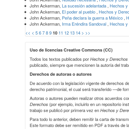
John Ackerman,
La sucesión adelantada
,
Hechos y 
John Ackerman,
El poder al pueblo
,
Hechos y Derec
John Ackerman,
Peña declara la guerra a México
,
H
John Ackerman,
Irma Eréndira Sandoval
,
Hechos y 
<<
<
5
6
7
8
9
10
11
12
13
14
>
>>
Uso de licencias Creative Commons (CC)
Todos los textos publicados por
Hechos y Derechos
publicado, siempre que mencionen la autoría del trabaj
Derechos de autoras o autores
De acuerdo con la legislación vigente de derechos d
derecho patrimonial, el cual será transferido —de f
Autoras o autores pueden realizar otros acuerdos cont
Derechos
(por ejemplo, incluirlo en un repositorio in
trabajo se publicó por primera vez en
Hechos y Der
Para todo lo anterior, deben remitir la carta de tran
Este formato debe ser remitido en PDF a través de l