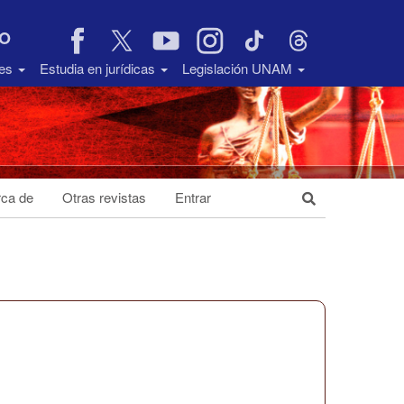
VO
des
Estudia en jurídicas
Legislación UNAM
ca de
Otras revistas
Entrar