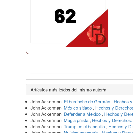
Detalles
Artículos más leídos del mismo autor/a
del
John Ackerman,
El berrinche de Germán
,
Hechos y
artículo
John Ackerman,
México sitiado
,
Hechos y Derechos
John Ackerman,
Defender a México
,
Hechos y Dere
John Ackerman,
Magia priista
,
Hechos y Derechos:
John Ackerman,
Trump en el banquillo
,
Hechos y De
John Ackerman,
Nulidad necesaria
,
Hechos y Derec