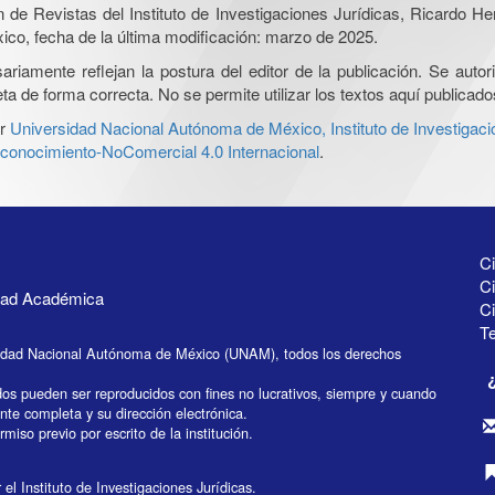
ón de Revistas del Instituto de Investigaciones Jurídicas, Ricardo 
xico, fecha de la última modificación: marzo de 2025.
iamente reflejan la postura del editor de la publicación. Se autoriz
a de forma correcta. No se permite utilizar los textos aquí publicad
r
Universidad Nacional Autónoma de México, Instituto de Investigaci
onocimiento-NoComercial 4.0 Internacional
.
Ci
Ci
idad Académica
C
Te
idad Nacional Autónoma de México (UNAM), todos los derechos
dos pueden ser reproducidos con fines no lucrativos, siempre y cuando
ente completa y su dirección electrónica.
miso previo por escrito de la institución.
el Instituto de Investigaciones Jurídicas.