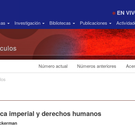
EN VI
icas
Investigación
Bibliotecas
Publicaciones
Activida
ículos
Número actual
Números anteriores
Acer
los
tica imperial y derechos humanos
ckerman