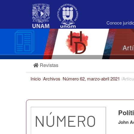
Navegación
principal
Contenido
principal
Conoce juríd
Barra
lateral
Art
Revistas
Inicio
/
Archivos
/
Número 62, marzo-abril 2021
/
Artícu
Polí
John A