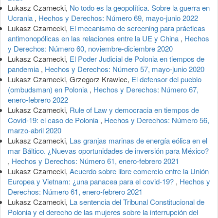
Lukasz Czarnecki,
No todo es la geopolítica. Sobre la guerra en
Ucrania
,
Hechos y Derechos: Número 69, mayo-junio 2022
Lukasz Czarnecki,
El mecanismo de screening para prácticas
antimonopólicas en las relaciones entre la UE y China
,
Hechos
y Derechos: Número 60, noviembre-diciembre 2020
Lukasz Czarnecki,
El Poder Judicial de Polonia en tiempos de
pandemia
,
Hechos y Derechos: Número 57, mayo-junio 2020
Lukasz Czarnecki, Grzegorz Krawiec,
El defensor del pueblo
(ombudsman) en Polonia
,
Hechos y Derechos: Número 67,
enero-febrero 2022
Lukasz Czarnecki,
Rule of Law y democracia en tiempos de
Covid-19: el caso de Polonia
,
Hechos y Derechos: Número 56,
marzo-abril 2020
Lukasz Czarnecki,
Las granjas marinas de energía eólica en el
mar Báltico. ¿Nuevas oportunidades de inversión para México?
,
Hechos y Derechos: Número 61, enero-febrero 2021
Lukasz Czarnecki,
Acuerdo sobre libre comercio entre la Unión
Europea y Vietnam: ¿una panacea para el covid-19?
,
Hechos y
Derechos: Número 61, enero-febrero 2021
Lukasz Czarnecki,
La sentencia del Tribunal Constitucional de
Polonia y el derecho de las mujeres sobre la interrupción del