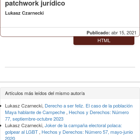
patchwork jurídico
Lukasz Czarnecki
Publicado:
abr 15, 2021
HTML
Detalles
Artículos más leídos del mismo autor/a
del
Lukasz Czarnecki,
Derecho a ser feliz. El caso de la población
artículo
Maya hablante de Campeche
,
Hechos y Derechos: Número
77, septiembre-octubre 2023
Lukasz Czarnecki,
Joker de la campaña electoral polaca:
golpear al LGBT
,
Hechos y Derechos: Número 57, mayo-junio
2020