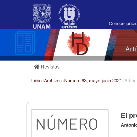
Navegación
principal
Contenido
principal
Conoce juríd
Barra
lateral
Art
Revistas
Inicio
/
Archivos
/
Número 63, mayo-junio 2021
/
Artícu
El pr
Antoni