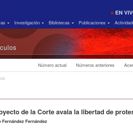
EN VI
icas
Investigación
Bibliotecas
Publicaciones
Activida
ículos
Número actual
Números anteriores
Acer
los
oyecto de la Corte avala la libertad de prote
o Fernández Fernández