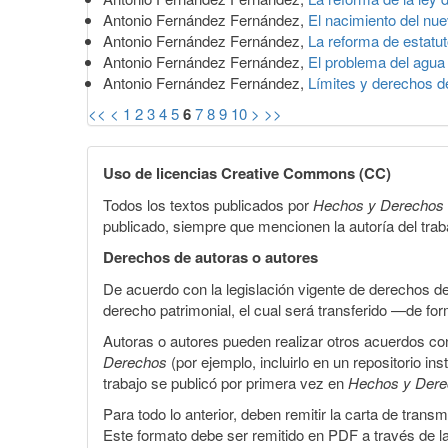
Antonio Fernández Fernández,
El nacimiento del nue
Antonio Fernández Fernández,
La reforma de estatu
Antonio Fernández Fernández,
El problema del agu
Antonio Fernández Fernández,
Límites y derechos d
<<
<
1
2
3
4
5
6
7
8
9
10
>
>>
Uso de licencias Creative Commons (CC)
Todos los textos publicados por
Hechos y Derechos
publicado, siempre que mencionen la autoría del trabaj
Derechos de autoras o autores
De acuerdo con la legislación vigente de derechos d
derecho patrimonial, el cual será transferido —de f
Autoras o autores pueden realizar otros acuerdos cont
Derechos
(por ejemplo, incluirlo en un repositorio in
trabajo se publicó por primera vez en
Hechos y Der
Para todo lo anterior, deben remitir la carta de tran
Este formato debe ser remitido en PDF a través de l