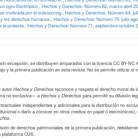
vo ogro filantrópico
,
Hechos y Derechos: Número 62, marzo-abril 2
tos motivada por el outsourcing
,
Hechos y Derechos: Número 64, jul
a y los derechos humanos
,
Hechos y Derechos: Número 70, julio-ago
e la protesta
,
Hechos y Derechos: Número 71, septiembre-octubre 
sin excepción, se distribuyen amparados con la licencia CC BY-NC 4.0 
o y la primera publicación en esta revista. No se permite utilizar el 
e autor
Hechos y Derechos
reconoce y respeta el derecho moral de las
orma no exclusiva— a
Hechos y Derechos
para permitir su difusión le
ractuales independientes y adicionales para la distribución no exclus
stitucional o darlo a conocer en otros medios en papel o electrónicos)
echos
.
smisión de derechos patrimoniales de la primera publicación, debidamen
a plataforma OJS.