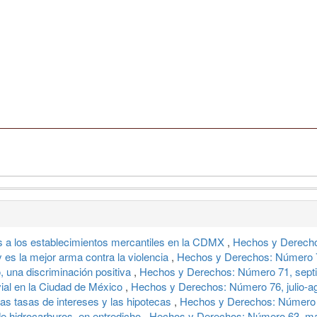
 a los establecimientos mercantiles en la CDMX
,
Hechos y Derecho
ey es la mejor arma contra la violencia
,
Hechos y Derechos: Número 76
, una discriminación positiva
,
Hechos y Derechos: Número 71, sept
vial en la Ciudad de México
,
Hechos y Derechos: Número 76, julio-a
tas tasas de intereses y las hipotecas
,
Hechos y Derechos: Número 7
de hidrocarburos, en entredicho
,
Hechos y Derechos: Número 63, ma