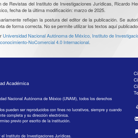
ón de Revistas del Instituto de Investigaciones Jurídicas, Ricardo 
xico, fecha de la última modificación: marzo de 2025.
iamente reflejan la postura del editor de la publicación. Se autoriz
a de forma correcta. No se permite utilizar los textos aquí publicad
r
Universidad Nacional Autónoma de México, Instituto de Investigaci
onocimiento-NoComercial 4.0 Internacional
.
Ci
Ci
idad Académica
C
Te
idad Nacional Autónoma de México (UNAM), todos los derechos
dos pueden ser reproducidos con fines no lucrativos, siempre y cuando
ente completa y su dirección electrónica.
miso previo por escrito de la institución.
el Instituto de Investigaciones Jurídicas.