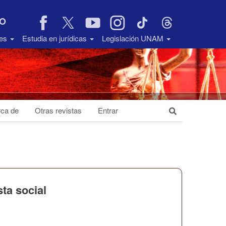
VO
des
Estudia en jurídicas
Legislación UNAM
ca de
Otras revistas
Entrar
sta social