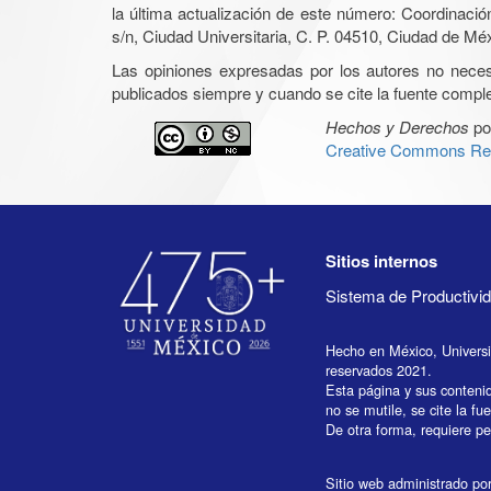
la última actualización de este número: Coordinaci
s/n, Ciudad Universitaria, C. P. 04510, Ciudad de Mé
Las opiniones expresadas por los autores no necesar
publicados siempre y cuando se cite la fuente complet
Hechos y Derechos
po
Creative Commons Rec
Sitios internos
Sistema de Productiv
Hecho en México, Univers
reservados 2021.
Esta página y sus conteni
no se mutile, se cite la fu
De otra forma, requiere per
Sitio web administrado por 