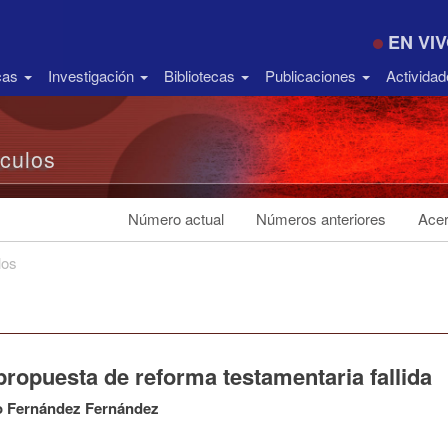
EN VI
icas
Investigación
Bibliotecas
Publicaciones
Activida
ículos
Número actual
Números anteriores
Acer
los
ropuesta de reforma testamentaria fallida
o Fernández Fernández