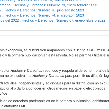
 derecho
,
Hechos y Derechos: Número 73, enero-febrero 2023
a
,
Hechos y Derechos: Número 76, julio-agosto 2023
ia
,
Hechos y Derechos: Número 74, marzo-abril 2023
icos del 2022
,
Hechos y Derechos: Número 67, enero-febrero 2022
sin excepción, se distribuyen amparados con la licencia CC BY-NC 4.0 
o y la primera publicación en esta revista. No se permite utilizar el 
e autor
Hechos y Derechos
reconoce y respeta el derecho moral de las
orma no exclusiva— a
Hechos y Derechos
para permitir su difusión le
ractuales independientes y adicionales para la distribución no exclus
stitucional o darlo a conocer en otros medios en papel o electrónicos)
echos
.
smisión de derechos patrimoniales de la primera publicación, debidamen
a plataforma OJS.