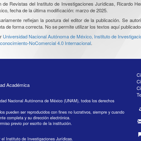
ón de Revistas del Instituto de Investigaciones Jurídicas, Ricardo 
xico, fecha de la última modificación: marzo de 2025.
iamente reflejan la postura del editor de la publicación. Se autoriz
a de forma correcta. No se permite utilizar los textos aquí publicad
r
Universidad Nacional Autónoma de México, Instituto de Investigaci
onocimiento-NoComercial 4.0 Internacional
.
Ci
Ci
idad Académica
C
Te
idad Nacional Autónoma de México (UNAM), todos los derechos
dos pueden ser reproducidos con fines no lucrativos, siempre y cuando
ente completa y su dirección electrónica.
miso previo por escrito de la institución.
el Instituto de Investigaciones Jurídicas.