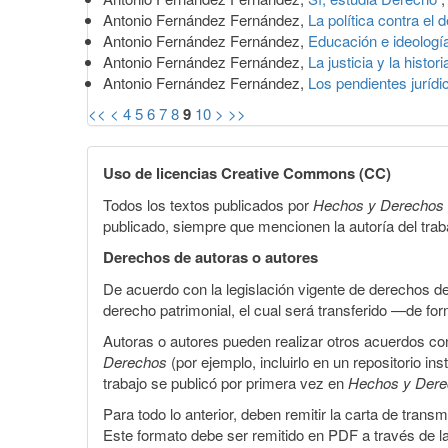
Antonio Fernández Fernández,
La política contra el
Antonio Fernández Fernández,
Educación e ideologí
Antonio Fernández Fernández,
La justicia y la histor
Antonio Fernández Fernández,
Los pendientes juríd
<<
<
4
5
6
7
8
9
10
>
>>
Uso de licencias Creative Commons (CC)
Todos los textos publicados por
Hechos y Derechos
publicado, siempre que mencionen la autoría del trabaj
Derechos de autoras o autores
De acuerdo con la legislación vigente de derechos d
derecho patrimonial, el cual será transferido —de f
Autoras o autores pueden realizar otros acuerdos cont
Derechos
(por ejemplo, incluirlo en un repositorio in
trabajo se publicó por primera vez en
Hechos y Der
Para todo lo anterior, deben remitir la carta de tran
Este formato debe ser remitido en PDF a través de l