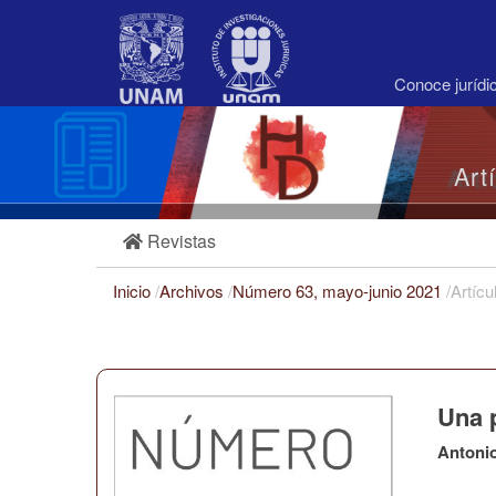
Navegación
principal
Contenido
principal
Conoce juríd
Barra
lateral
Art
Revistas
Inicio
/
Archivos
/
Número 63, mayo-junio 2021
/
Artícu
Una p
Antoni