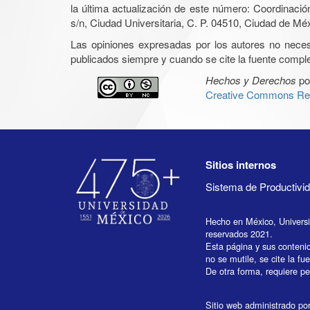
la última actualización de este número: Coordinaci
s/n, Ciudad Universitaria, C. P. 04510, Ciudad de Mé
Las opiniones expresadas por los autores no necesar
publicados siempre y cuando se cite la fuente complet
Hechos y Derechos
po
Creative Commons Rec
Sitios internos
Sistema de Productiv
Hecho en México, Univers
reservados 2021.
Esta página y sus conteni
no se mutile, se cite la fu
De otra forma, requiere per
Sitio web administrado por 