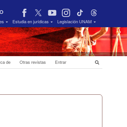
VO
des
Estudia en jurídicas
Legislación UNAM
ca de
Otras revistas
Entrar