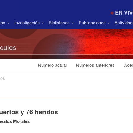
EN VI
icas
Investigación
Bibliotecas
Publicaciones
Activida
ículos
Número actual
Números anteriores
Acer
los
uertos y 76 heridos
ávalos Morales