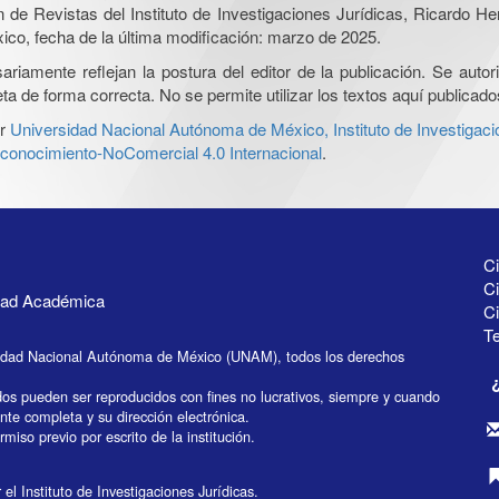
ón de Revistas del Instituto de Investigaciones Jurídicas, Ricardo 
xico, fecha de la última modificación: marzo de 2025.
iamente reflejan la postura del editor de la publicación. Se autoriz
a de forma correcta. No se permite utilizar los textos aquí publicad
r
Universidad Nacional Autónoma de México, Instituto de Investigaci
onocimiento-NoComercial 4.0 Internacional
.
Ci
Ci
idad Académica
C
Te
idad Nacional Autónoma de México (UNAM), todos los derechos
dos pueden ser reproducidos con fines no lucrativos, siempre y cuando
ente completa y su dirección electrónica.
miso previo por escrito de la institución.
el Instituto de Investigaciones Jurídicas.