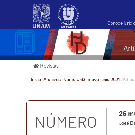
Navegación
principal
Contenido
principal
Conoce juríd
Barra
lateral
Art
Revistas
Inicio
/
Archivos
/
Número 63, mayo-junio 2021
/
Artícu
26 m
José D