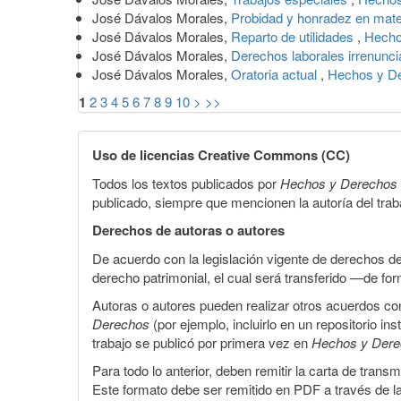
José Dávalos Morales,
Probidad y honradez en mate
José Dávalos Morales,
Reparto de utilidades
,
Hecho
José Dávalos Morales,
Derechos laborales irrenunc
José Dávalos Morales,
Oratoria actual
,
Hechos y De
1
2
3
4
5
6
7
8
9
10
>
>>
Uso de licencias Creative Commons (CC)
Todos los textos publicados por
Hechos y Derechos
publicado, siempre que mencionen la autoría del trabaj
Derechos de autoras o autores
De acuerdo con la legislación vigente de derechos d
derecho patrimonial, el cual será transferido —de f
Autoras o autores pueden realizar otros acuerdos cont
Derechos
(por ejemplo, incluirlo en un repositorio in
trabajo se publicó por primera vez en
Hechos y Der
Para todo lo anterior, deben remitir la carta de tran
Este formato debe ser remitido en PDF a través de l