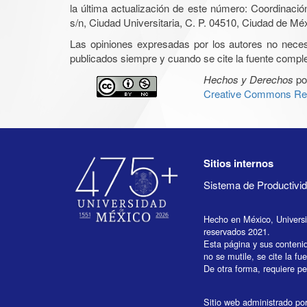
la última actualización de este número: Coordinaci
s/n, Ciudad Universitaria, C. P. 04510, Ciudad de Mé
Las opiniones expresadas por los autores no necesar
publicados siempre y cuando se cite la fuente complet
Hechos y Derechos
po
Creative Commons Rec
Sitios internos
Sistema de Productiv
Hecho en México, Univers
reservados 2021.
Esta página y sus conteni
no se mutile, se cite la fu
De otra forma, requiere per
Sitio web administrado por 