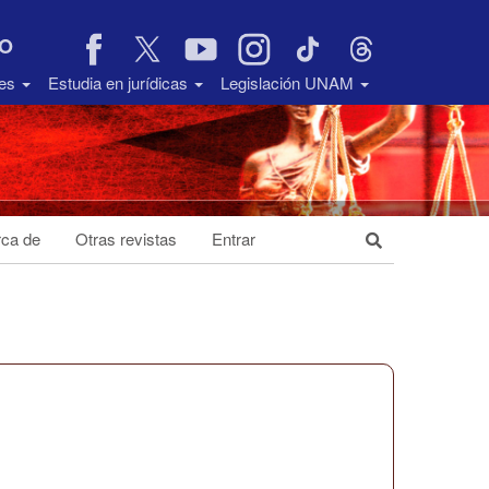
VO
des
Estudia en jurídicas
Legislación UNAM
ca de
Otras revistas
Entrar