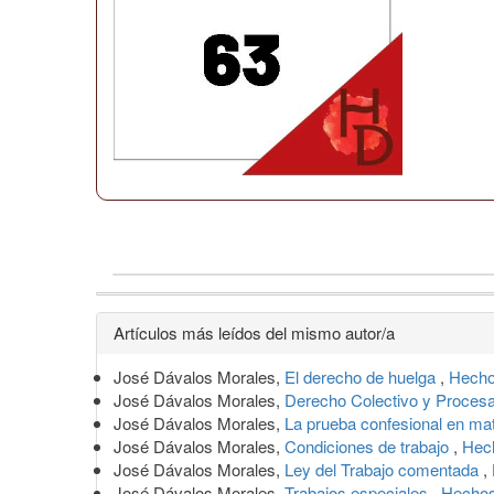
Detalles
Artículos más leídos del mismo autor/a
del
José Dávalos Morales,
El derecho de huelga
,
Hecho
artículo
José Dávalos Morales,
Derecho Colectivo y Proces
José Dávalos Morales,
La prueba confesional en mat
José Dávalos Morales,
Condiciones de trabajo
,
Hech
José Dávalos Morales,
Ley del Trabajo comentada
,
José Dávalos Morales,
Trabajos especiales
,
Hechos