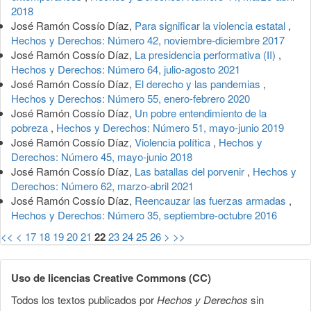
2018
José Ramón Cossío Díaz,
Para significar la violencia estatal
,
Hechos y Derechos: Número 42, noviembre-diciembre 2017
José Ramón Cossío Díaz,
La presidencia performativa (II)
,
Hechos y Derechos: Número 64, julio-agosto 2021
José Ramón Cossío Díaz,
El derecho y las pandemias
,
Hechos y Derechos: Número 55, enero-febrero 2020
José Ramón Cossío Díaz,
Un pobre entendimiento de la
pobreza
,
Hechos y Derechos: Número 51, mayo-junio 2019
José Ramón Cossío Díaz,
Violencia política
,
Hechos y
Derechos: Número 45, mayo-junio 2018
José Ramón Cossío Díaz,
Las batallas del porvenir
,
Hechos y
Derechos: Número 62, marzo-abril 2021
José Ramón Cossío Díaz,
Reencauzar las fuerzas armadas
,
Hechos y Derechos: Número 35, septiembre-octubre 2016
<<
<
17
18
19
20
21
22
23
24
25
26
>
>>
Uso de licencias Creative Commons (CC)
Todos los textos publicados por
Hechos y Derechos
sin