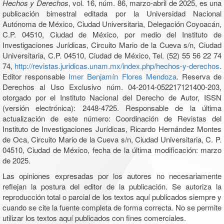
Hechos y Derechos
, vol. 16, núm. 86, marzo-abril de 2025, es una
publicación bimestral editada por la Universidad Nacional
Autónoma de México, Ciudad Universitaria, Delegación Coyoacán,
C.P. 04510, Ciudad de México, por medio del Instituto de
Investigaciones Jurídicas, Circuito Mario de la Cueva s/n, Ciudad
Universitaria, C.P. 04510, Ciudad de México, Tel. (52) 55 56 22 74
74,
http://revistas.juridicas.unam.mx/index.php/hechos-y-derechos
.
Editor responsable
Imer Benjamín Flores Mendoza
. Reserva de
Derechos al Uso Exclusivo núm. 04-2014-052217121400-203,
otorgado por el Instituto Nacional del Derecho de Autor, ISSN
(versión electrónica): 2448-4725. Responsable de la última
actualización de este número: Coordinación de Revistas del
Instituto de Investigaciones Jurídicas, Ricardo Hernández Montes
de Oca, Circuito Mario de la Cueva s/n, Ciudad Universitaria, C. P.
04510, Ciudad de México, fecha de la última modificación: marzo
de 2025.
Las opiniones expresadas por los autores no necesariamente
reflejan la postura del editor de la publicación. Se autoriza la
reproducción total o parcial de los textos aquí publicados siempre y
cuando se cite la fuente completa de forma correcta. No se permite
utilizar los textos aquí publicados con fines comerciales.