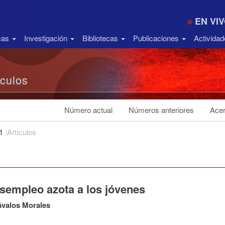
EN VI
icas
Investigación
Bibliotecas
Publicaciones
Activida
ículos
Número actual
Números anteriores
Acer
21
/
Artículos
esempleo azota a los jóvenes
ávalos Morales