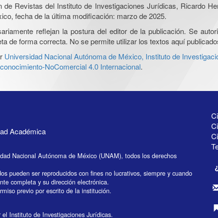
ón de Revistas del Instituto de Investigaciones Jurídicas, Ricardo 
xico, fecha de la última modificación: marzo de 2025.
iamente reflejan la postura del editor de la publicación. Se autoriz
a de forma correcta. No se permite utilizar los textos aquí publicad
r
Universidad Nacional Autónoma de México, Instituto de Investigaci
onocimiento-NoComercial 4.0 Internacional
.
Ci
Ci
idad Académica
C
Te
idad Nacional Autónoma de México (UNAM), todos los derechos
dos pueden ser reproducidos con fines no lucrativos, siempre y cuando
ente completa y su dirección electrónica.
miso previo por escrito de la institución.
el Instituto de Investigaciones Jurídicas.