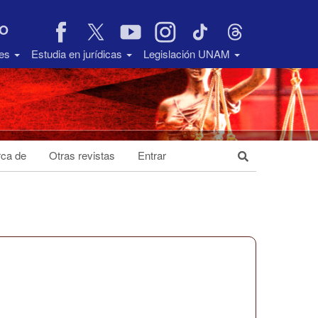
VO
des
Estudia en jurídicas
Legislación UNAM
ca de
Otras revistas
Entrar