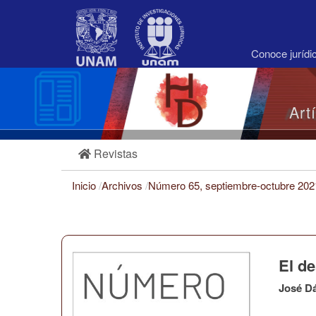
Navegación
principal
Contenido
principal
Conoce juríd
Barra
lateral
Art
Revistas
Inicio
/
Archivos
/
Número 65, septiembre-octubre 20
El d
José D