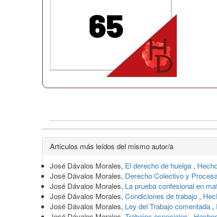
Detalles
Artículos más leídos del mismo autor/a
del
José Dávalos Morales,
El derecho de huelga
,
Hecho
artículo
José Dávalos Morales,
Derecho Colectivo y Proces
José Dávalos Morales,
La prueba confesional en mat
José Dávalos Morales,
Condiciones de trabajo
,
Hech
José Dávalos Morales,
Ley del Trabajo comentada
,
José Dávalos Morales,
Trabajos especiales
,
Hechos