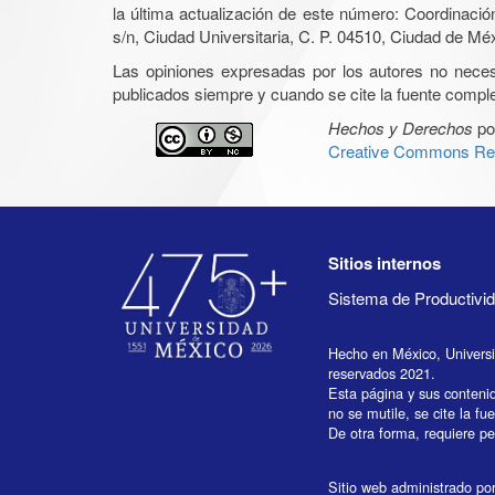
la última actualización de este número: Coordinaci
s/n, Ciudad Universitaria, C. P. 04510, Ciudad de Mé
Las opiniones expresadas por los autores no necesar
publicados siempre y cuando se cite la fuente complet
Hechos y Derechos
po
Creative Commons Rec
Sitios internos
Sistema de Productiv
Hecho en México, Univers
reservados 2021.
Esta página y sus conteni
no se mutile, se cite la fu
De otra forma, requiere per
Sitio web administrado por 