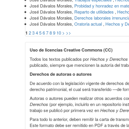
José Dávalos Morales,
Probidad y honradez en mate
José Dávalos Morales,
Reparto de utilidades
,
Hecho
José Dávalos Morales,
Derechos laborales irrenunc
José Dávalos Morales,
Oratoria actual
,
Hechos y De
1
2
3
4
5
6
7
8
9
10
>
>>
Uso de licencias Creative Commons (CC)
Todos los textos publicados por
Hechos y Derechos
publicado, siempre que mencionen la autoría del trabaj
Derechos de autoras o autores
De acuerdo con la legislación vigente de derechos d
derecho patrimonial, el cual será transferido —de f
Autoras o autores pueden realizar otros acuerdos cont
Derechos
(por ejemplo, incluirlo en un repositorio in
trabajo se publicó por primera vez en
Hechos y Der
Para todo lo anterior, deben remitir la carta de tran
Este formato debe ser remitido en PDF a través de l