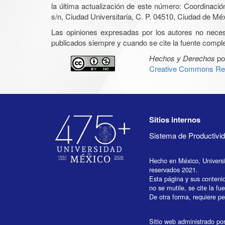
la última actualización de este número: Coordinaci
s/n, Ciudad Universitaria, C. P. 04510, Ciudad de Mé
Las opiniones expresadas por los autores no necesar
publicados siempre y cuando se cite la fuente complet
Hechos y Derechos
po
Creative Commons Rec
Sitios internos
Sistema de Productiv
Hecho en México, Univers
reservados 2021.
Esta página y sus conteni
no se mutile, se cite la fu
De otra forma, requiere per
Sitio web administrado por 