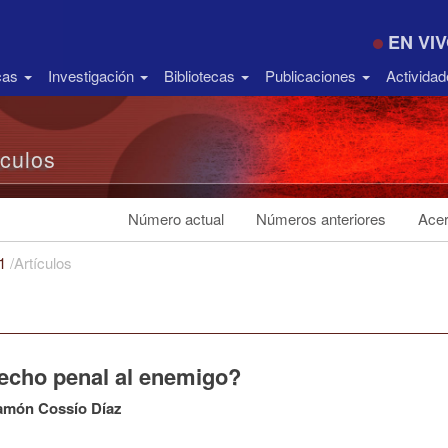
EN VI
icas
Investigación
Bibliotecas
Publicaciones
Activida
ículos
Número actual
Números anteriores
Acer
21
/
Artículos
echo penal al enemigo?
amón Cossío Díaz