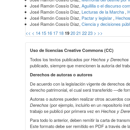
José Ramón Cossío Díaz,
Aguililla o el discurso 
José Ramón Cossío Díaz,
Lecturas de la Marcha
,
H
José Ramón Cossío Díaz,
Pactar y legislar
,
Hechos
José Ramón Cossío Díaz,
Ciencia y decisiones púb
<<
<
14
15
16
17
18
19
20
21
22
23
>
>>
Uso de licencias Creative Commons (CC)
Todos los textos publicados por
Hechos y Derechos
publicado, siempre que mencionen la autoría del trabaj
Derechos de autoras o autores
De acuerdo con la legislación vigente de derechos d
derecho patrimonial, el cual será transferido —de f
Autoras o autores pueden realizar otros acuerdos cont
Derechos
(por ejemplo, incluirlo en un repositorio in
trabajo se publicó por primera vez en
Hechos y Der
Para todo lo anterior, deben remitir la carta de tran
Este formato debe ser remitido en PDF a través de l