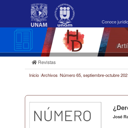
Navegación
principal
Contenido
principal
Conoce juríd
Barra
lateral
Art
Revistas
Inicio
/
Archivos
/
Número 65, septiembre-octubre 20
¿Der
José R