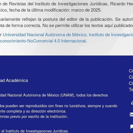
ón de Revistas del Instituto de Investigaciones Jurídicas, Ricardo 
xico, fecha de la última modificación: marzo de 2025.
iamente reflejan la postura del editor de la publicación. Se autoriz
a de forma correcta. No se permite utilizar los textos aquí publicad
r
Universidad Nacional Autónoma de México, Instituto de Investigaci
onocimiento-NoComercial 4.0 Internacional
.
Ci
Ci
idad Académica
C
Te
idad Nacional Autónoma de México (UNAM), todos los derechos
dos pueden ser reproducidos con fines no lucrativos, siempre y cuando
ente completa y su dirección electrónica.
miso previo por escrito de la institución.
el Instituto de Investigaciones Jurídicas.