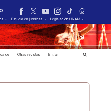
VO
des
Estudia en jurídicas
Legislación UNAM
ca de
Otras revistas
Entrar