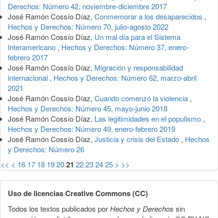
Derechos: Número 42, noviembre-diciembre 2017
José Ramón Cossío Díaz,
Conmemorar a los desaparecidos
,
Hechos y Derechos: Número 70, julio-agosto 2022
José Ramón Cossío Díaz,
Un mal día para el Sistema
Interamericano
,
Hechos y Derechos: Número 37, enero-
febrero 2017
José Ramón Cossío Díaz,
Migración y responsabilidad
internacional
,
Hechos y Derechos: Número 62, marzo-abril
2021
José Ramón Cossío Díaz,
Cuando comenzó la violencia
,
Hechos y Derechos: Número 45, mayo-junio 2018
José Ramón Cossío Díaz,
Las legitimidades en el populismo
,
Hechos y Derechos: Número 49, enero-febrero 2019
José Ramón Cossío Díaz,
Justicia y crisis del Estado
,
Hechos
y Derechos: Número 26
<<
<
16
17
18
19
20
21
22
23
24
25
>
>>
Uso de licencias Creative Commons (CC)
Todos los textos publicados por
Hechos y Derechos
sin