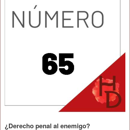
¿Derecho penal al enemigo?