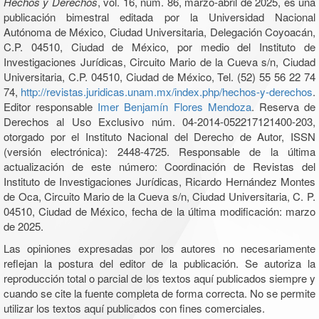
Hechos y Derechos
, vol. 16, núm. 86, marzo-abril de 2025, es una
publicación bimestral editada por la Universidad Nacional
Autónoma de México, Ciudad Universitaria, Delegación Coyoacán,
C.P. 04510, Ciudad de México, por medio del Instituto de
Investigaciones Jurídicas, Circuito Mario de la Cueva s/n, Ciudad
Universitaria, C.P. 04510, Ciudad de México, Tel. (52) 55 56 22 74
74,
http://revistas.juridicas.unam.mx/index.php/hechos-y-derechos
.
Editor responsable
Imer Benjamín Flores Mendoza
. Reserva de
Derechos al Uso Exclusivo núm. 04-2014-052217121400-203,
otorgado por el Instituto Nacional del Derecho de Autor, ISSN
(versión electrónica): 2448-4725. Responsable de la última
actualización de este número: Coordinación de Revistas del
Instituto de Investigaciones Jurídicas, Ricardo Hernández Montes
de Oca, Circuito Mario de la Cueva s/n, Ciudad Universitaria, C. P.
04510, Ciudad de México, fecha de la última modificación: marzo
de 2025.
Las opiniones expresadas por los autores no necesariamente
reflejan la postura del editor de la publicación. Se autoriza la
reproducción total o parcial de los textos aquí publicados siempre y
cuando se cite la fuente completa de forma correcta. No se permite
utilizar los textos aquí publicados con fines comerciales.