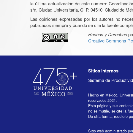
la última actualización de este número: Coordinaci
s/n, Ciudad Universitaria, C. P. 04510, Ciudad de Mé
Las opiniones expresadas por los autores no necesar
publicados siempre y cuando se cite la fuente complet
Hechos y Derechos
po
Creative Commons Rec
Sitios internos
Sistema de Productiv
Hecho en México, Univers
reservados 2021.
Esta página y sus conteni
no se mutile, se cite la fu
De otra forma, requiere per
Sitio web administrado por 