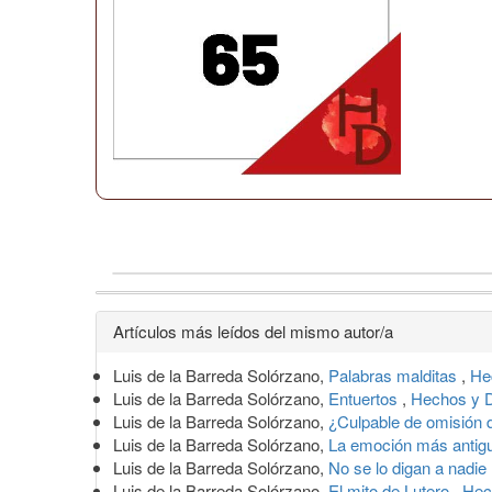
Detalles
Artículos más leídos del mismo autor/a
del
Luis de la Barreda Solórzano,
Palabras malditas
,
He
artículo
Luis de la Barreda Solórzano,
Entuertos
,
Hechos y D
Luis de la Barreda Solórzano,
¿Culpable de omisión 
Luis de la Barreda Solórzano,
La emoción más anti
Luis de la Barreda Solórzano,
No se lo digan a nadie
Luis de la Barreda Solórzano,
El mito de Lutero
,
Hec