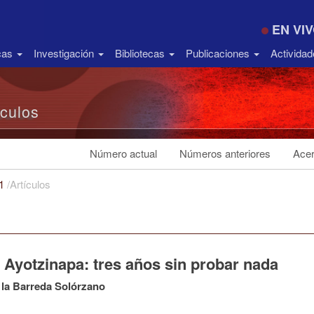
EN VI
icas
Investigación
Bibliotecas
Publicaciones
Activida
ículos
Número actual
Números anteriores
Acer
21
/
Artículos
 Ayotzinapa: tres años sin probar nada
 la Barreda Solórzano