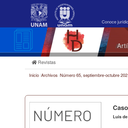
Navegación
principal
Contenido
principal
Conoce juríd
Barra
lateral
Art
Revistas
Inicio
/
Archivos
/
Número 65, septiembre-octubre 20
Caso
Luis de