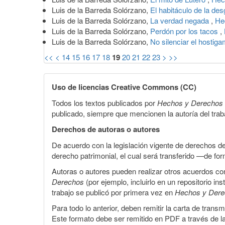
Luis de la Barreda Solórzano,
El habitáculo de la de
Luis de la Barreda Solórzano,
La verdad negada
,
He
Luis de la Barreda Solórzano,
Perdón por los tacos
,
Luis de la Barreda Solórzano,
No silenciar el hostig
<<
<
14
15
16
17
18
19
20
21
22
23
>
>>
Uso de licencias Creative Commons (CC)
Todos los textos publicados por
Hechos y Derechos
publicado, siempre que mencionen la autoría del trabaj
Derechos de autoras o autores
De acuerdo con la legislación vigente de derechos d
derecho patrimonial, el cual será transferido —de f
Autoras o autores pueden realizar otros acuerdos cont
Derechos
(por ejemplo, incluirlo en un repositorio in
trabajo se publicó por primera vez en
Hechos y Der
Para todo lo anterior, deben remitir la carta de tran
Este formato debe ser remitido en PDF a través de l