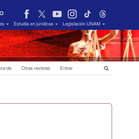
VO
des
Estudia en jurídicas
Legislación UNAM
ca de
Otras revistas
Entrar