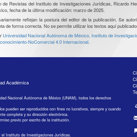
ón de Revistas del Instituto de Investigaciones Jurídicas, Ricardo 
xico, fecha de la última modificación: marzo de 2025.
iamente reflejan la postura del editor de la publicación. Se autoriz
a de forma correcta. No se permite utilizar los textos aquí publicad
r
Universidad Nacional Autónoma de México, Instituto de Investigaci
onocimiento-NoComercial 4.0 Internacional
.
Ci
Ci
idad Académica
C
Te
idad Nacional Autónoma de México (UNAM), todos los derechos
dos pueden ser reproducidos con fines no lucrativos, siempre y cuando
ente completa y su dirección electrónica.
miso previo por escrito de la institución.
el Instituto de Investigaciones Jurídicas.