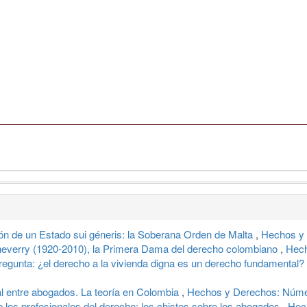
ón de un Estado sui géneris: la Soberana Orden de Malta
,
Hechos y 
heverry (1920-2010), la Primera Dama del derecho colombiano
,
Hech
pregunta: ¿el derecho a la vivienda digna es un derecho fundamental?
l entre abogados. La teoría en Colombia
,
Hechos y Derechos: Númer
e los profesionales del derecho: los chistes sobre los abogados
,
Hec