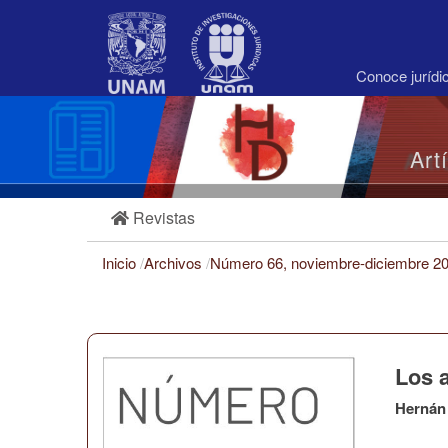
Navegación
principal
Contenido
principal
Conoce juríd
Barra
lateral
Art
Revistas
Inicio
/
Archivos
/
Número 66, noviembre-diciembre 2
Los 
Hernán 