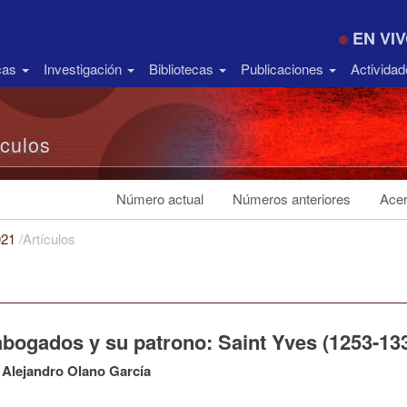
EN VI
icas
Investigación
Bibliotecas
Publicaciones
Activida
ículos
Número actual
Números anteriores
Acer
021
/
Artículos
abogados y su patrono: Saint Yves (1253-13
Alejandro Olano García