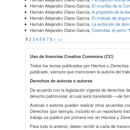
Hernán Alejandro Olano García,
El crucifijo de la Co
Hernán Alejandro Olano García,
A propósito de la b
Hernán Alejandro Olano García,
El método de argume
Hernán Alejandro Olano García,
La extinción de do
Hernán Alejandro Olano García,
Colombia: el perro 
1
2
3
4
5
6
7
8
>
>>
Uso de licencias Creative Commons (CC)
Todos los textos publicados por
Hechos y Derechos
publicado, siempre que mencionen la autoría del trabaj
Derechos de autoras o autores
De acuerdo con la legislación vigente de derechos d
derecho patrimonial, el cual será transferido —de f
Autoras o autores pueden realizar otros acuerdos cont
Derechos
(por ejemplo, incluirlo en un repositorio in
trabajo se publicó por primera vez en
Hechos y Der
Para todo lo anterior, deben remitir la carta de tran