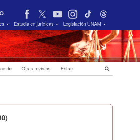
VO
des
Estudia en jurídicas
Legislación UNAM
ca de
Otras revistas
Entrar
30)