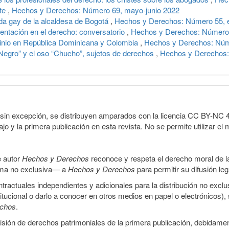
rte
,
Hechos y Derechos: Número 69, mayo-junio 2022
oda gay de la alcaldesa de Bogotá
,
Hechos y Derechos: Número 55, e
ntación en el derecho: conversatorio
,
Hechos y Derechos: Número 
minio en República Dominicana y Colombia
,
Hechos y Derechos: Núm
“Negro” y el oso “Chucho”, sujetos de derechos
,
Hechos y Derechos:
sin excepción, se distribuyen amparados con la licencia CC BY-NC 4.0 
o y la primera publicación en esta revista. No se permite utilizar el 
e autor
Hechos y Derechos
reconoce y respeta el derecho moral de las
orma no exclusiva— a
Hechos y Derechos
para permitir su difusión le
ractuales independientes y adicionales para la distribución no exclus
stitucional o darlo a conocer en otros medios en papel o electrónicos)
echos
.
smisión de derechos patrimoniales de la primera publicación, debidamen