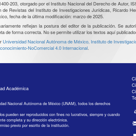
0-203, otorgado por el Instituto Nacional del Derecho de Autor, IS
ón de Revistas del Instituto de Investigaciones Jurídicas, Ricardo 
xico, fecha de la última modificación: marzo de 2025.
iamente reflejan la postura del editor de la publicación. Se autoriz
a de forma correcta. No se permite utilizar los textos aquí publicad
r
Universidad Nacional Autónoma de México, Instituto de Investigaci
onocimiento-NoComercial 4.0 Internacional
.
Ci
Ci
idad Académica
C
Te
idad Nacional Autónoma de México (UNAM), todos los derechos
dos pueden ser reproducidos con fines no lucrativos, siempre y cuando
ente completa y su dirección electrónica.
miso previo por escrito de la institución.