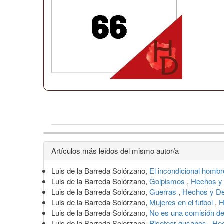
Detalles
Artículos más leídos del mismo autor/a
del
Luis de la Barreda Solórzano,
El incondicional homb
artículo
Luis de la Barreda Solórzano,
Golpismos
,
Hechos y 
Luis de la Barreda Solórzano,
Guerras
,
Hechos y De
Luis de la Barreda Solórzano,
Mujeres en el futbol
,
H
Luis de la Barreda Solórzano,
No es una comisión de
Luis de la Barreda Solorzano,
Pisotear gusanos
,
Hec