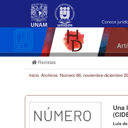
Navegación
principal
Contenido
principal
Conoce juríd
Barra
lateral
Art
Revistas
Inicio
/
Archivos
/
Número 66, noviembre-diciembre 2
Una 
(CID
Luis de