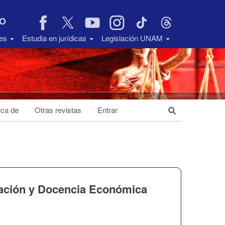
VO
des
Estudia en jurídicas
Legislación UNAM
ca de
Otras revistas
Entrar
igación y Docencia Económica