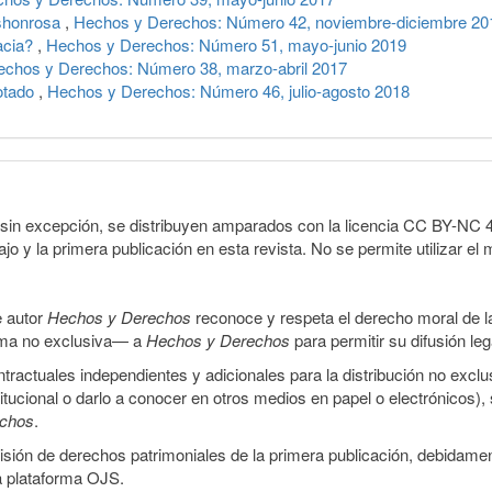
shonrosa
,
Hechos y Derechos: Número 42, noviembre-diciembre 20
acia?
,
Hechos y Derechos: Número 51, mayo-junio 2019
echos y Derechos: Número 38, marzo-abril 2017
rotado
,
Hechos y Derechos: Número 46, julio-agosto 2018
sin excepción, se distribuyen amparados con la licencia CC BY-NC 4.0 
o y la primera publicación en esta revista. No se permite utilizar el 
e autor
Hechos y Derechos
reconoce y respeta el derecho moral de las
orma no exclusiva— a
Hechos y Derechos
para permitir su difusión le
ractuales independientes y adicionales para la distribución no exclus
stitucional o darlo a conocer en otros medios en papel o electrónicos)
echos
.
smisión de derechos patrimoniales de la primera publicación, debidamen
a plataforma OJS.