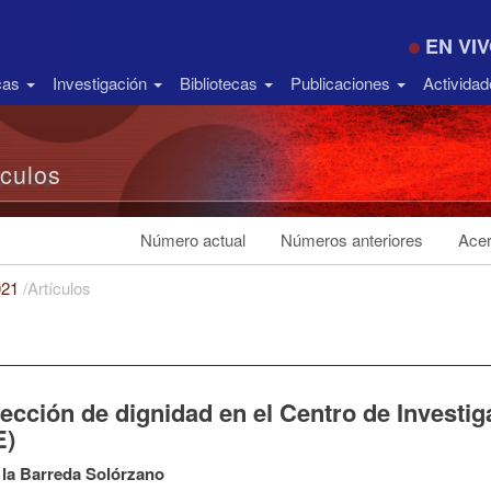
EN VI
icas
Investigación
Bibliotecas
Publicaciones
Activida
ículos
Número actual
Números anteriores
Acer
021
/
Artículos
lección de dignidad en el Centro de Invest
E)
 la Barreda Solórzano