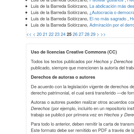
Luis de la Barreda Solórzano,
La abdicación más de
Luis de la Barreda Solórzano,
¿Autocracia o democr
Luis de la Barreda Solórzano,
El no más sagrado
,
H
Luis de la Barreda Solórzano,
Admiración por el der
<<
<
20
21
22
23
24
25
26
27
28
29
>
>>
Uso de licencias Creative Commons (CC)
Todos los textos publicados por
Hechos y Derechos
publicado, siempre que mencionen la autoría del trabaj
Derechos de autoras o autores
De acuerdo con la legislación vigente de derechos d
derecho patrimonial, el cual será transferido —de f
Autoras o autores pueden realizar otros acuerdos cont
Derechos
(por ejemplo, incluirlo en un repositorio in
trabajo se publicó por primera vez en
Hechos y Der
Para todo lo anterior, deben remitir la carta de tran
Este formato debe ser remitido en PDF a través de l