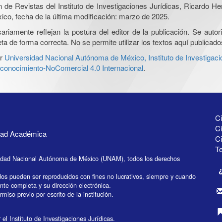
ón de Revistas del Instituto de Investigaciones Jurídicas, Ricardo 
xico, fecha de la última modificación: marzo de 2025.
iamente reflejan la postura del editor de la publicación. Se autoriz
a de forma correcta. No se permite utilizar los textos aquí publicad
r
Universidad Nacional Autónoma de México, Instituto de Investigaci
onocimiento-NoComercial 4.0 Internacional
.
Ci
Ci
idad Académica
C
Te
idad Nacional Autónoma de México (UNAM), todos los derechos
dos pueden ser reproducidos con fines no lucrativos, siempre y cuando
ente completa y su dirección electrónica.
miso previo por escrito de la institución.
el Instituto de Investigaciones Jurídicas.