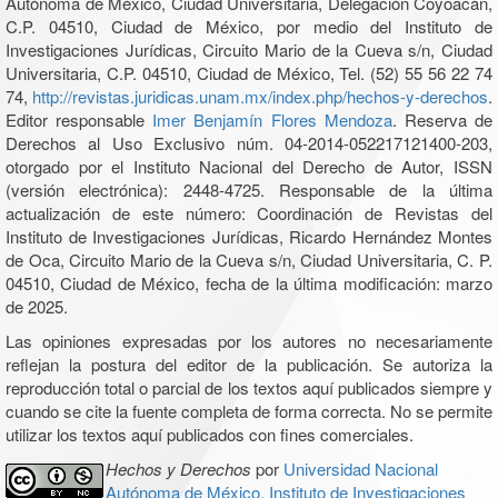
Autónoma de México, Ciudad Universitaria, Delegación Coyoacán,
C.P. 04510, Ciudad de México, por medio del Instituto de
Investigaciones Jurídicas, Circuito Mario de la Cueva s/n, Ciudad
Universitaria, C.P. 04510, Ciudad de México, Tel. (52) 55 56 22 74
74,
http://revistas.juridicas.unam.mx/index.php/hechos-y-derechos
.
Editor responsable
Imer Benjamín Flores Mendoza
. Reserva de
Derechos al Uso Exclusivo núm. 04-2014-052217121400-203,
otorgado por el Instituto Nacional del Derecho de Autor, ISSN
(versión electrónica): 2448-4725. Responsable de la última
actualización de este número: Coordinación de Revistas del
Instituto de Investigaciones Jurídicas, Ricardo Hernández Montes
de Oca, Circuito Mario de la Cueva s/n, Ciudad Universitaria, C. P.
04510, Ciudad de México, fecha de la última modificación: marzo
de 2025.
Las opiniones expresadas por los autores no necesariamente
reflejan la postura del editor de la publicación. Se autoriza la
reproducción total o parcial de los textos aquí publicados siempre y
cuando se cite la fuente completa de forma correcta. No se permite
utilizar los textos aquí publicados con fines comerciales.
Hechos y Derechos
por
Universidad Nacional
Autónoma de México, Instituto de Investigaciones