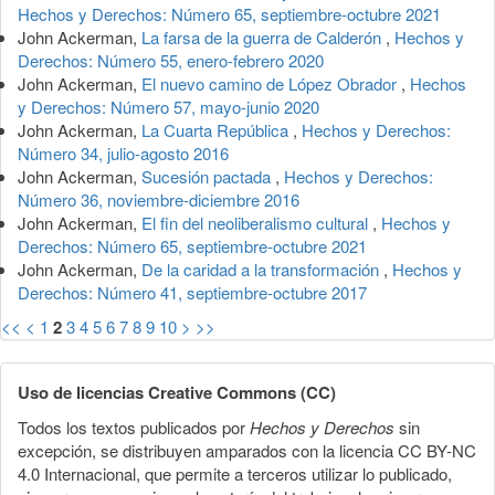
Hechos y Derechos: Número 65, septiembre-octubre 2021
John Ackerman,
La farsa de la guerra de Calderón
,
Hechos y
Derechos: Número 55, enero-febrero 2020
John Ackerman,
El nuevo camino de López Obrador
,
Hechos
y Derechos: Número 57, mayo-junio 2020
John Ackerman,
La Cuarta República
,
Hechos y Derechos:
Número 34, julio-agosto 2016
John Ackerman,
Sucesión pactada
,
Hechos y Derechos:
Número 36, noviembre-diciembre 2016
John Ackerman,
El fin del neoliberalismo cultural
,
Hechos y
Derechos: Número 65, septiembre-octubre 2021
John Ackerman,
De la caridad a la transformación
,
Hechos y
Derechos: Número 41, septiembre-octubre 2017
<<
<
1
2
3
4
5
6
7
8
9
10
>
>>
Uso de licencias Creative Commons (CC)
Todos los textos publicados por
Hechos y Derechos
sin
excepción, se distribuyen amparados con la licencia CC BY-NC
4.0 Internacional, que permite a terceros utilizar lo publicado,