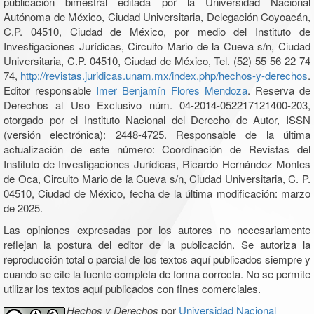
publicación bimestral editada por la Universidad Nacional
Autónoma de México, Ciudad Universitaria, Delegación Coyoacán,
C.P. 04510, Ciudad de México, por medio del Instituto de
Investigaciones Jurídicas, Circuito Mario de la Cueva s/n, Ciudad
Universitaria, C.P. 04510, Ciudad de México, Tel. (52) 55 56 22 74
74,
http://revistas.juridicas.unam.mx/index.php/hechos-y-derechos
.
Editor responsable
Imer Benjamín Flores Mendoza
. Reserva de
Derechos al Uso Exclusivo núm. 04-2014-052217121400-203,
otorgado por el Instituto Nacional del Derecho de Autor, ISSN
(versión electrónica): 2448-4725. Responsable de la última
actualización de este número: Coordinación de Revistas del
Instituto de Investigaciones Jurídicas, Ricardo Hernández Montes
de Oca, Circuito Mario de la Cueva s/n, Ciudad Universitaria, C. P.
04510, Ciudad de México, fecha de la última modificación: marzo
de 2025.
Las opiniones expresadas por los autores no necesariamente
reflejan la postura del editor de la publicación. Se autoriza la
reproducción total o parcial de los textos aquí publicados siempre y
cuando se cite la fuente completa de forma correcta. No se permite
utilizar los textos aquí publicados con fines comerciales.
Hechos y Derechos
por
Universidad Nacional