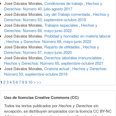
José Dávalos Morales,
Condiciones de trabajo
,
Hechos y
Derechos: Número 40, julio-agosto 2017
José Dávalos Morales,
Ley del Trabajo comentada
,
Hechos y
Derechos: Número 53, septiembre-octubre 2019
José Dávalos Morales,
Trabajos especiales
,
Hechos y
Derechos: Número 69, mayo-junio 2022
José Dávalos Morales,
Probidad y honradez en materia laboral
,
Hechos y Derechos: Número 69, mayo-junio 2022
José Dávalos Morales,
Reparto de utilidades
,
Hechos y
Derechos: Número 57, mayo-junio 2020
José Dávalos Morales,
Derechos laborales irrenunciables
,
Hechos y Derechos: Número 65, septiembre-octubre 2021
José Dávalos Morales,
Oratoria actual
,
Hechos y Derechos:
Número 53, septiembre-octubre 2019
1
2
3
4
5
6
7
8
9
10
>
>>
Uso de licencias Creative Commons (CC)
Todos los textos publicados por
Hechos y Derechos
sin
excepción, se distribuyen amparados con la licencia CC BY-NC