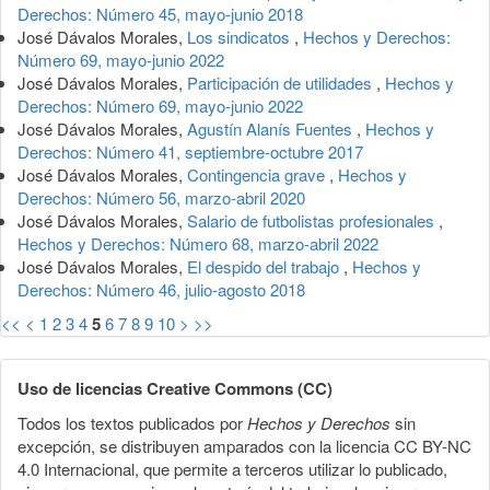
Derechos: Número 45, mayo-junio 2018
José Dávalos Morales,
Los sindicatos
,
Hechos y Derechos:
Número 69, mayo-junio 2022
José Dávalos Morales,
Participación de utilidades
,
Hechos y
Derechos: Número 69, mayo-junio 2022
José Dávalos Morales,
Agustín Alanís Fuentes
,
Hechos y
Derechos: Número 41, septiembre-octubre 2017
José Dávalos Morales,
Contingencia grave
,
Hechos y
Derechos: Número 56, marzo-abril 2020
José Dávalos Morales,
Salario de futbolistas profesionales
,
Hechos y Derechos: Número 68, marzo-abril 2022
José Dávalos Morales,
El despido del trabajo
,
Hechos y
Derechos: Número 46, julio-agosto 2018
<<
<
1
2
3
4
5
6
7
8
9
10
>
>>
Uso de licencias Creative Commons (CC)
Todos los textos publicados por
Hechos y Derechos
sin
excepción, se distribuyen amparados con la licencia CC BY-NC
4.0 Internacional, que permite a terceros utilizar lo publicado,