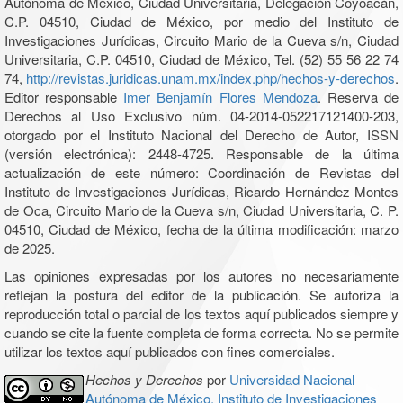
Autónoma de México, Ciudad Universitaria, Delegación Coyoacán,
C.P. 04510, Ciudad de México, por medio del Instituto de
Investigaciones Jurídicas, Circuito Mario de la Cueva s/n, Ciudad
Universitaria, C.P. 04510, Ciudad de México, Tel. (52) 55 56 22 74
74,
http://revistas.juridicas.unam.mx/index.php/hechos-y-derechos
.
Editor responsable
Imer Benjamín Flores Mendoza
. Reserva de
Derechos al Uso Exclusivo núm. 04-2014-052217121400-203,
otorgado por el Instituto Nacional del Derecho de Autor, ISSN
(versión electrónica): 2448-4725. Responsable de la última
actualización de este número: Coordinación de Revistas del
Instituto de Investigaciones Jurídicas, Ricardo Hernández Montes
de Oca, Circuito Mario de la Cueva s/n, Ciudad Universitaria, C. P.
04510, Ciudad de México, fecha de la última modificación: marzo
de 2025.
Las opiniones expresadas por los autores no necesariamente
reflejan la postura del editor de la publicación. Se autoriza la
reproducción total o parcial de los textos aquí publicados siempre y
cuando se cite la fuente completa de forma correcta. No se permite
utilizar los textos aquí publicados con fines comerciales.
Hechos y Derechos
por
Universidad Nacional
Autónoma de México, Instituto de Investigaciones