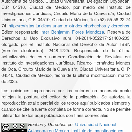
Autónoma de México, Ciudad Universitaria, Delegación Coyoacán,
C.P. 04510, Ciudad de México, por medio del Instituto de
Investigaciones Jurídicas, Circuito Mario de la Cueva s/n, Ciudad
Universitaria, C.P. 04510, Ciudad de México, Tel. (52) 55 56 22 74
74,
http://revistas.juridicas.unam.mx/index.php/hechos-y-derechos
.
Editor responsable
Imer Benjamín Flores Mendoza
. Reserva de
Derechos al Uso Exclusivo núm. 04-2014-052217121400-203,
otorgado por el Instituto Nacional del Derecho de Autor, ISSN
(versión electrónica): 2448-4725. Responsable de la última
actualización de este número: Coordinación de Revistas del
Instituto de Investigaciones Jurídicas, Ricardo Hernández Montes
de Oca, Circuito Mario de la Cueva s/n, Ciudad Universitaria, C. P.
04510, Ciudad de México, fecha de la última modificación: marzo
de 2025.
Las opiniones expresadas por los autores no necesariamente
reflejan la postura del editor de la publicación. Se autoriza la
reproducción total o parcial de los textos aquí publicados siempre y
cuando se cite la fuente completa de forma correcta. No se permite
utilizar los textos aquí publicados con fines comerciales.
Hechos y Derechos
por
Universidad Nacional
Autónoma de México, Instituto de Investigaciones