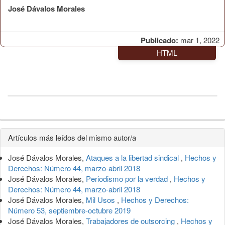
José Dávalos Morales
Publicado:
mar 1, 2022
HTML
Detalles
Artículos más leídos del mismo autor/a
del
José Dávalos Morales,
Ataques a la libertad sindical
,
Hechos y
artículo
Derechos: Número 44, marzo-abril 2018
José Dávalos Morales,
Periodismo por la verdad
,
Hechos y
Derechos: Número 44, marzo-abril 2018
José Dávalos Morales,
Mil Usos
,
Hechos y Derechos:
Número 53, septiembre-octubre 2019
José Dávalos Morales,
Trabajadores de outsorcing
,
Hechos y