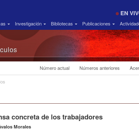
EN VI
icas
Investigación
Bibliotecas
Publicaciones
Activida
ículos
Número actual
Números anteriores
Acer
los
nsa concreta de los trabajadores
ávalos Morales