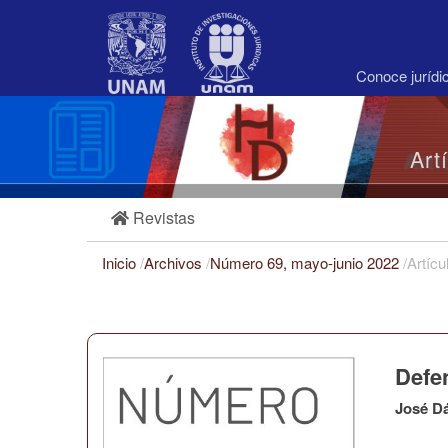
Navegación
principal
Contenido
principal
Conoce juríd
Barra
lateral
Art
Revistas
Inicio
/
Archivos
/
Número 69, mayo-junio 2022
/
Artícu
Defe
José D