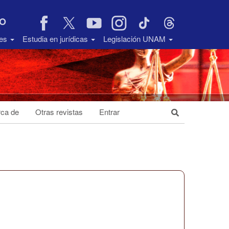
VO
des
Estudia en jurídicas
Legislación UNAM
ca de
Otras revistas
Entrar