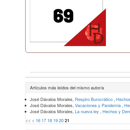
Detalles
Artículos más leídos del mismo autor/a
del
José Dávalos Morales,
Respiro Burocrático
,
Hechos
artículo
José Dávalos Morales,
Vacaciones y Pandemia
,
He
José Dávalos Morales,
La nueva ley
,
Hechos y Dere
<<
<
16
17
18
19
20
21