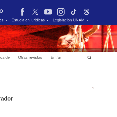
VO
des
Estudia en jurídicas
Legislación UNAM
ca de
Otras revistas
Entrar
rador