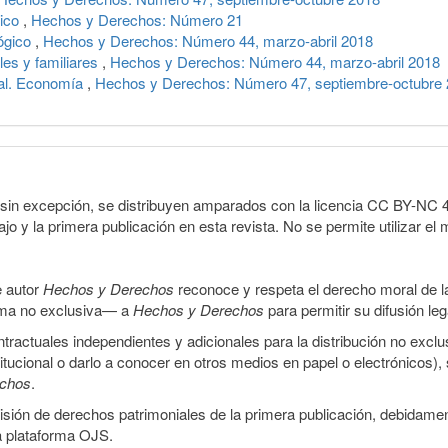
tico
,
Hechos y Derechos: Número 21
ógico
,
Hechos y Derechos: Número 44, marzo-abril 2018
les y familiares
,
Hechos y Derechos: Número 44, marzo-abril 2018
nal. Economía
,
Hechos y Derechos: Número 47, septiembre-octubre
sin excepción, se distribuyen amparados con la licencia CC BY-NC 4.0 
o y la primera publicación en esta revista. No se permite utilizar el 
e autor
Hechos y Derechos
reconoce y respeta el derecho moral de las
orma no exclusiva— a
Hechos y Derechos
para permitir su difusión le
ractuales independientes y adicionales para la distribución no exclus
stitucional o darlo a conocer en otros medios en papel o electrónicos)
echos
.
smisión de derechos patrimoniales de la primera publicación, debidamen
a plataforma OJS.