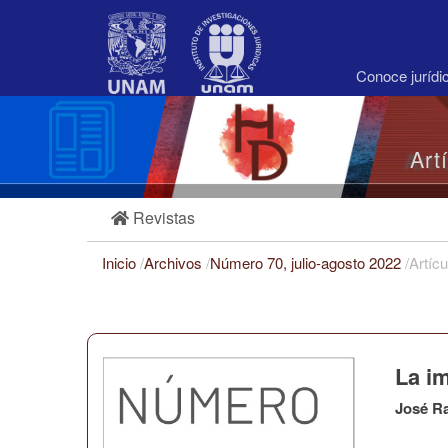
Navegación
principal
Contenido
principal
Conoce juríd
Barra
lateral
Art
Revistas
Inicio
/
Archivos
/
Número 70, julio-agosto 2022
/
Artícu
La i
José R