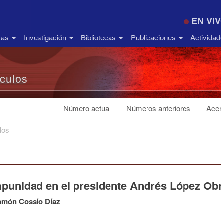
EN VI
icas
Investigación
Bibliotecas
Publicaciones
Activida
ículos
Número actual
Números anteriores
Acer
los
mpunidad en el presidente Andrés López Ob
amón Cossío Díaz