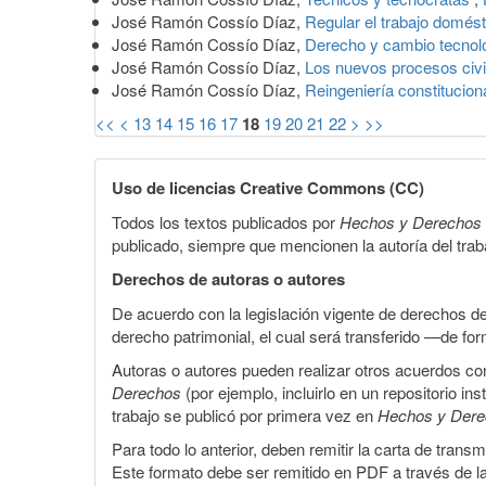
José Ramón Cossío Díaz,
Regular el trabajo domés
José Ramón Cossío Díaz,
Derecho y cambio tecnol
José Ramón Cossío Díaz,
Los nuevos procesos civi
José Ramón Cossío Díaz,
Reingeniería constitucio
<<
<
13
14
15
16
17
18
19
20
21
22
>
>>
Uso de licencias Creative Commons (CC)
Todos los textos publicados por
Hechos y Derechos
publicado, siempre que mencionen la autoría del trabaj
Derechos de autoras o autores
De acuerdo con la legislación vigente de derechos d
derecho patrimonial, el cual será transferido —de f
Autoras o autores pueden realizar otros acuerdos cont
Derechos
(por ejemplo, incluirlo en un repositorio in
trabajo se publicó por primera vez en
Hechos y Der
Para todo lo anterior, deben remitir la carta de tran
Este formato debe ser remitido en PDF a través de l