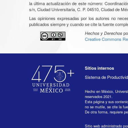
la última actualización de este número: Coordinaci
s/n, Ciudad Universitaria, C. P. 04510, Ciudad de Mé
Las opiniones expresadas por los autores no necesar
publicados siempre y cuando se cite la fuente complet
Hechos y Derechos
po
Creative Commons Rec
Sitios internos
Sistema de Productiv
Hecho en México, Univers
reservados 2021.
Esta página y sus conteni
no se mutile, se cite la fu
De otra forma, requiere per
Sitio web administrado por 