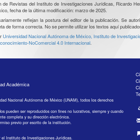
ón de Revistas del Instituto de Investigaciones Jurídicas, Ricardo 
xico, fecha de la última modificación: marzo de 2025.
iamente reflejan la postura del editor de la publicación. Se autoriz
a de forma correcta. No se permite utilizar los textos aquí publicad
r
Universidad Nacional Autónoma de México, Instituto de Investigaci
onocimiento-NoComercial 4.0 Internacional
.
Ci
Ci
idad Académica
C
Te
idad Nacional Autónoma de México (UNAM), todos los derechos
dos pueden ser reproducidos con fines no lucrativos, siempre y cuando
ente completa y su dirección electrónica.
miso previo por escrito de la institución.
el Instituto de Investigaciones Jurídicas.