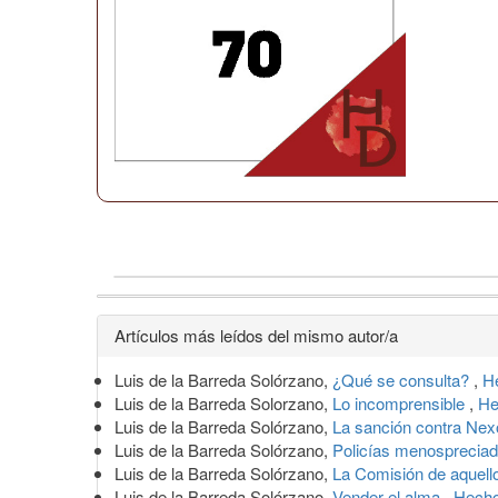
Detalles
Artículos más leídos del mismo autor/a
del
Luis de la Barreda Solórzano,
¿Qué se consulta?
,
H
artículo
Luis de la Barreda Solorzano,
Lo incomprensible
,
He
Luis de la Barreda Solórzano,
La sanción contra Ne
Luis de la Barreda Solórzano,
Policías menosprecia
Luis de la Barreda Solórzano,
La Comisión de aquell
Luis de la Barreda Solórzano,
Vender el alma
,
Hecho