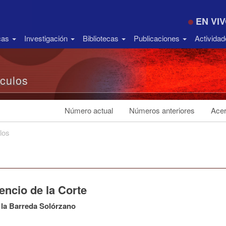
EN VI
icas
Investigación
Bibliotecas
Publicaciones
Activida
ículos
Número actual
Números anteriores
Acer
los
lencio de la Corte
 la Barreda Solórzano