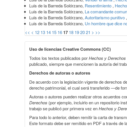
Luis de la Barreda Solórzano,
Resentimiento
,
Hecho
Luis de la Barreda Solórzano,
La comandante comuni
Luis de la Barreda Solórzano,
Autoritarismo punitivo
Luis de la Barreda Solórzano,
Un hombre que dice n
<<
<
12
13
14
15
16
17
18
19
20
21
>
>>
Uso de licencias Creative Commons (CC)
Todos los textos publicados por
Hechos y Derechos
publicado, siempre que mencionen la autoría del trabaj
Derechos de autoras o autores
De acuerdo con la legislación vigente de derechos d
derecho patrimonial, el cual será transferido —de f
Autoras o autores pueden realizar otros acuerdos cont
Derechos
(por ejemplo, incluirlo en un repositorio in
trabajo se publicó por primera vez en
Hechos y Der
Para todo lo anterior, deben remitir la carta de tran
Este formato debe ser remitido en PDF a través de l