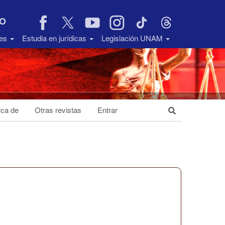
VO
des
Estudia en jurídicas
Legislación UNAM
ca de
Otras revistas
Entrar