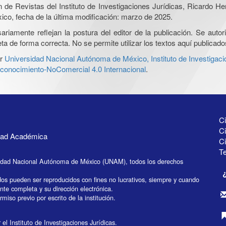
ón de Revistas del Instituto de Investigaciones Jurídicas, Ricardo 
xico, fecha de la última modificación: marzo de 2025.
iamente reflejan la postura del editor de la publicación. Se autoriz
a de forma correcta. No se permite utilizar los textos aquí publicad
r
Universidad Nacional Autónoma de México, Instituto de Investigaci
onocimiento-NoComercial 4.0 Internacional
.
Ci
Ci
idad Académica
C
Te
idad Nacional Autónoma de México (UNAM), todos los derechos
dos pueden ser reproducidos con fines no lucrativos, siempre y cuando
ente completa y su dirección electrónica.
miso previo por escrito de la institución.
el Instituto de Investigaciones Jurídicas.