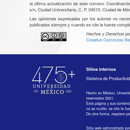
la última actualización de este número: Coordinaci
s/n, Ciudad Universitaria, C. P. 04510, Ciudad de Mé
Las opiniones expresadas por los autores no necesar
publicados siempre y cuando se cite la fuente complet
Hechos y Derechos
po
Creative Commons Rec
Sitios internos
Sistema de Productiv
Hecho en México, Univers
reservados 2021.
Esta página y sus conteni
no se mutile, se cite la fu
De otra forma, requiere per
Sitio web administrado por 