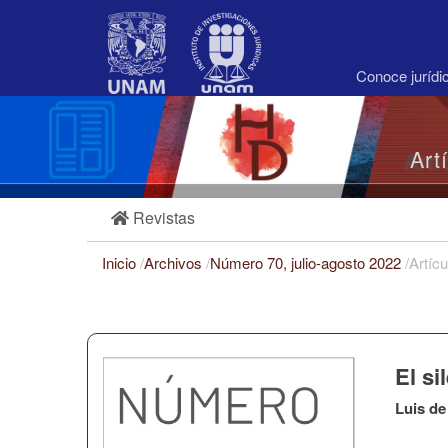
Navegación
principal
Contenido
principal
Conoce juríd
Barra
lateral
Art
Revistas
Inicio
/
Archivos
/
Número 70, julio-agosto 2022
/
Artícu
El si
Luis de