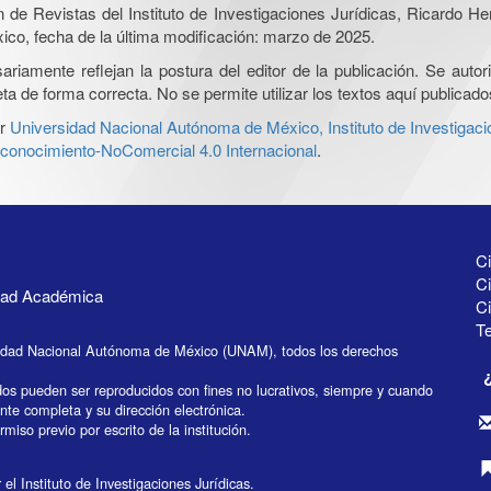
ón de Revistas del Instituto de Investigaciones Jurídicas, Ricardo 
xico, fecha de la última modificación: marzo de 2025.
iamente reflejan la postura del editor de la publicación. Se autoriz
a de forma correcta. No se permite utilizar los textos aquí publicad
r
Universidad Nacional Autónoma de México, Instituto de Investigaci
onocimiento-NoComercial 4.0 Internacional
.
Ci
Ci
idad Académica
C
Te
idad Nacional Autónoma de México (UNAM), todos los derechos
dos pueden ser reproducidos con fines no lucrativos, siempre y cuando
ente completa y su dirección electrónica.
miso previo por escrito de la institución.
el Instituto de Investigaciones Jurídicas.