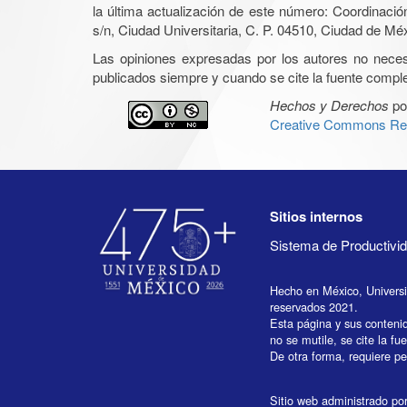
la última actualización de este número: Coordinaci
s/n, Ciudad Universitaria, C. P. 04510, Ciudad de Mé
Las opiniones expresadas por los autores no necesar
publicados siempre y cuando se cite la fuente complet
Hechos y Derechos
po
Creative Commons Rec
Sitios internos
Sistema de Productiv
Hecho en México, Univers
reservados 2021.
Esta página y sus conteni
no se mutile, se cite la fu
De otra forma, requiere per
Sitio web administrado por 