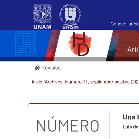
Navegación
principal
Contenido
principal
Conoce juríd
Barra
lateral
Art
Revistas
Inicio
/
Archivos
/
Número 71, septiembre-octubre 20
Una b
Luis de