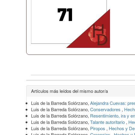
Detalles
Artículos más leídos del mismo autor/a
del
Luis de la Barreda Solórzano,
Alejandra Cuevas: pr
artículo
Luis de la Barreda Solórzano,
Conservadores
,
Hecho
Luis de la Barreda Solórzano,
Resentimiento, ira y e
Luis de la Barreda Solórzano,
Talante autoritario
,
Hec
Luis de la Barreda Solórzano,
Piropos
,
Hechos y Der
Luis de la Barreda Solórzano,
Creencias
,
Hechos y 