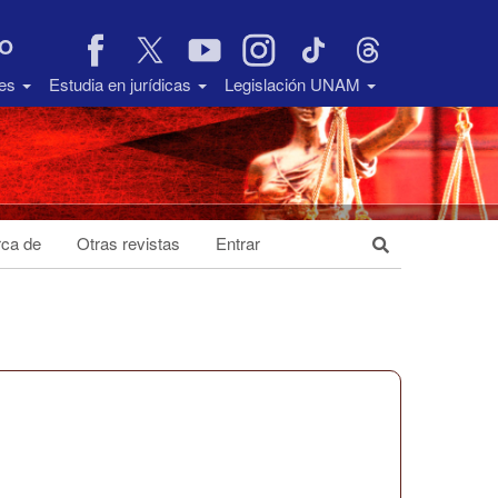
VO
des
Estudia en jurídicas
Legislación UNAM
ca de
Otras revistas
Entrar