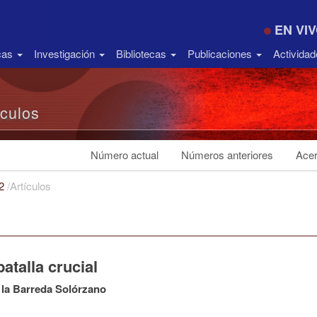
EN VI
icas
Investigación
Bibliotecas
Publicaciones
Activida
ículos
Número actual
Números anteriores
Acer
22
/
Artículos
atalla crucial
 la Barreda Solórzano