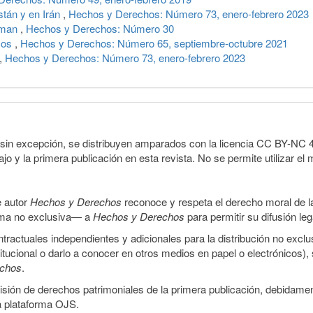
stán y en Irán
,
Hechos y Derechos: Número 73, enero-febrero 2023
sman
,
Hechos y Derechos: Número 30
icos
,
Hechos y Derechos: Número 65, septiembre-octubre 2021
,
Hechos y Derechos: Número 73, enero-febrero 2023
sin excepción, se distribuyen amparados con la licencia CC BY-NC 4.0 
o y la primera publicación en esta revista. No se permite utilizar el 
e autor
Hechos y Derechos
reconoce y respeta el derecho moral de las
orma no exclusiva— a
Hechos y Derechos
para permitir su difusión le
ractuales independientes y adicionales para la distribución no exclus
stitucional o darlo a conocer en otros medios en papel o electrónicos)
echos
.
smisión de derechos patrimoniales de la primera publicación, debidamen
a plataforma OJS.